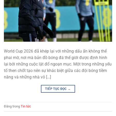
World Cup 2026 đã khép lại với những dấu ấn không thể
phai mờ, nơi mà bản đồ bóng đá thế giới được định hình
lại bởi những cuộc lật đổ ngoạn mục. Một trong những yếu
tố then chốt tạo nên sự khác biệt giữa các đội bóng tiềm
năng và những nhà vô […]
TIẾP TỤC ĐỌC
→
Đăng trong
Tin tức