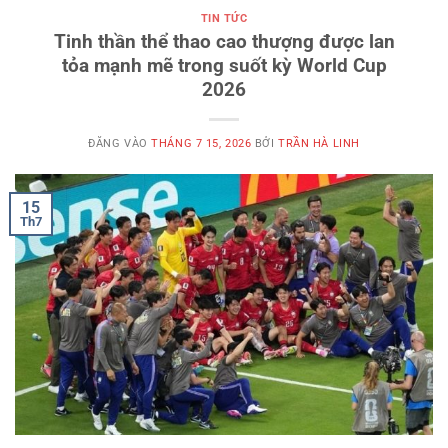
TIN TỨC
Tinh thần thể thao cao thượng được lan
tỏa mạnh mẽ trong suốt kỳ World Cup
2026
ĐĂNG VÀO
THÁNG 7 15, 2026
BỞI
TRẦN HÀ LINH
15
Th7