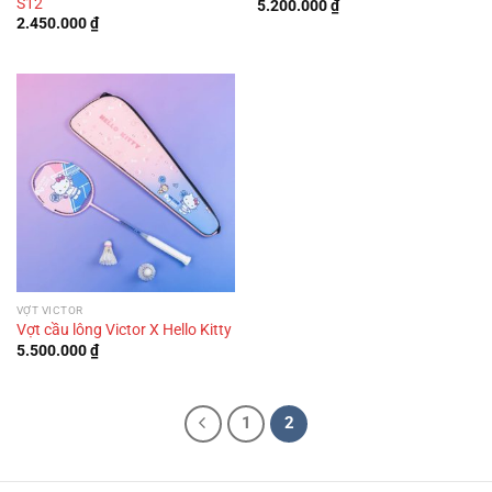
S12
5.200.000
₫
2.450.000
₫
VỢT VICTOR
Vợt cầu lông Victor X Hello Kitty
5.500.000
₫
1
2