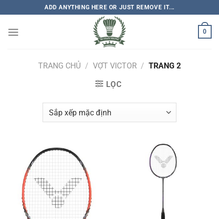
Bỏ
ADD ANYTHING HERE OR JUST REMOVE IT...
qua
nội
0
dung
TRANG CHỦ
/
VỢT VICTOR
/
TRANG 2
LỌC