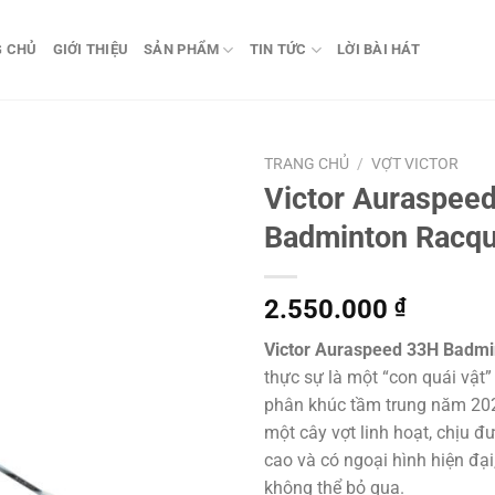
G CHỦ
GIỚI THIỆU
SẢN PHẨM
TIN TỨC
LỜI BÀI HÁT
TRANG CHỦ
/
VỢT VICTOR
Victor Auraspee
Badminton Racqu
2.550.000
₫
Victor Auraspeed 33H Badmi
thực sự là một “con quái vật”
phân khúc tầm trung năm 20
một cây vợt linh hoạt, chịu 
cao và có ngoại hình hiện đại
không thể bỏ qua.