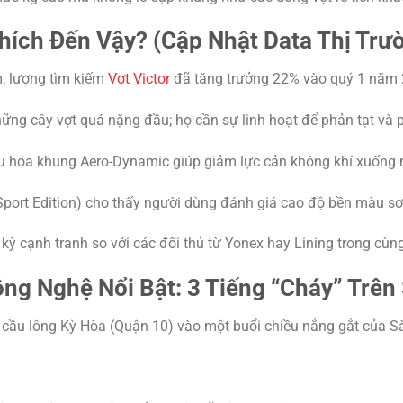
hích Đến Vậy? (Cập Nhật Data Thị Trư
m, lượng tìm kiếm
Vợt Victor
đã tăng trưởng 22% vào quý 1 năm 
ng cây vợt quá nặng đầu; họ cần sự linh hoạt để phản tạt và 
 ưu hóa khung Aero-Dynamic giúp giảm lực cản không khí xuống m
port Edition) cho thấy người dùng đánh giá cao độ bền màu sơ
kỳ cạnh tranh so với các đối thủ từ Yonex hay Lining trong cùn
ng Nghệ Nổi Bật: 3 Tiếng “Cháy” Trên
 cầu lông Kỳ Hòa (Quận 10) vào một buổi chiều nắng gắt của Sài