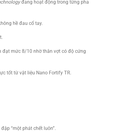
echnology
đang hoạt động trong từng pha
không hề đau cổ tay.
t.
n đạt mức 8/10 nhờ thân vợt có độ cứng
 tốt từ vật liệu Nano Fortify TR.
đập “một phát chết luôn”.