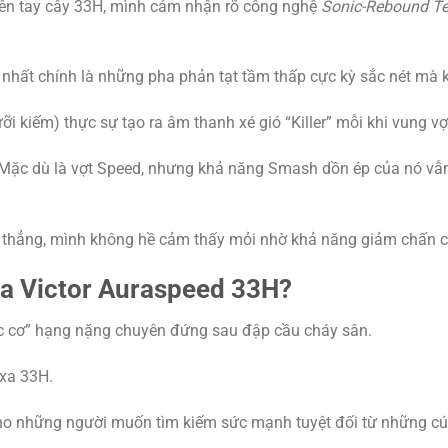
rên tay cây 33H, mình cảm nhận rõ công nghệ
Sonic-Rebound T
nhất chính là những pha phản tạt tầm thấp cực kỳ sắc nét mà 
ỡi kiếm) thực sự tạo ra âm thanh xé gió “Killer” mỗi khi vung vợ
: Mặc dù là vợt Speed, nhưng khả năng Smash dồn ép của nó vẫ
 thẳng, mình không hề cảm thấy mỏi nhờ khả năng giảm chấn cực
 Victor Auraspeed 33H?
ạc cơ” hạng nặng chuyên đứng sau đập cầu cháy sân.
 xa 33H.
cho những người muốn tìm kiếm sức mạnh tuyệt đối từ những cú 