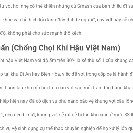
đầu vợt hơi nhẹ có thể khiến những cú Smash của bạn thiếu đi sự
khỏe và chỉ thích lối đánh “lấy thịt đè người”, cây vợt này sẽ 
ốc độ, không phải cho sức mạnh thô kệch.
n (Chống Chọi Khí Hậu Việt Nam)
Khí hậu Việt Nam với độ ẩm trên 80% là kẻ thù số 1 của khung c
tại khu Dĩ An hay Biên Hòa, việc để vợt trong cốp xe là hành đ
n: Luôn lau khô mồ hôi trên cán vợt sau mỗi trận đấu bằng kh
ghiệp hiện nay đã có dịch vụ phủ nano bảo vệ khung vợt cầu lô
; nếu gen bị nứt, khung vợt sẽ rất dễ bị lún khi căng ở mức 33 l
ch vụ vệ sinh dụng cụ thể thao chuyên nghiệp để họ xử lý lớp qu