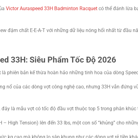
của
Victor Auraspeed 33H Badminton Racquet
có thể đánh lừa bạ
iew đậm chất E-E-A-T với những dữ liệu nóng hổi nhất từ đầu 
peed 33H: Siêu Phẩm Tốc Độ 2026
t
là phiên bản kế thừa hoàn hảo những tinh hoa của dòng Speed 
ùng nổ của các dòng vợt công nghệ cao, nhưng 33H vẫn đứng v
, đây là mẫu vợt có tốc độ đầu vợt thuộc top 5 trong phân khúc
(H – High Tension) lên đến 33 lbs, một con số “khủng” cho những
mức kg cao mà không lo sập khung như các dòng vợt rẻ tiền khá