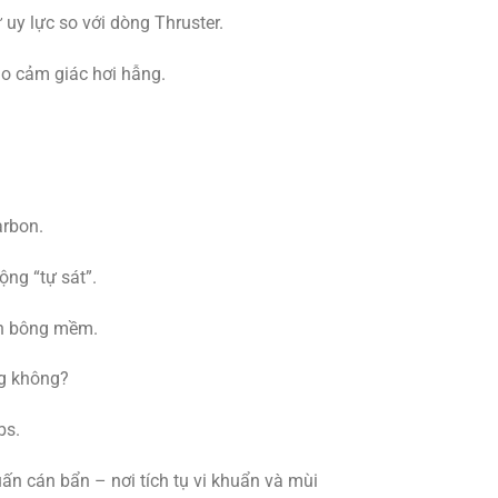
 uy lực so với dòng Thruster.
cho cảm giác hơi hẫng.
arbon.
ộng “tự sát”.
ăn bông mềm.
ng không?
bs.
ấn cán bẩn – nơi tích tụ vi khuẩn và mùi