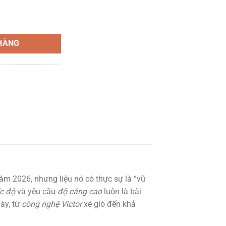
 Racquet số lượng
HÀNG
ăm 2026, nhưng liệu nó có thực sự là “vũ
ốc độ
và yêu cầu
độ căng cao
luôn là bài
ày, từ
công nghệ Victor
xé gió đến khả