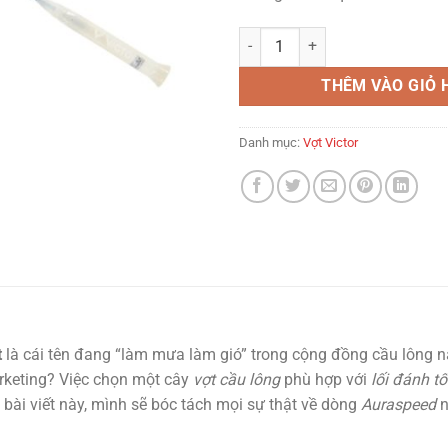
Victor Auraspeed 33H Badminton
THÊM VÀO GIỎ 
Danh mục:
Vợt Victor
t
là cái tên đang “làm mưa làm gió” trong cộng đồng cầu lông n
arketing? Việc chọn một cây
vợt cầu lông
phù hợp với
lối đánh t
g bài viết này, mình sẽ bóc tách mọi sự thật về dòng
Auraspeed
n