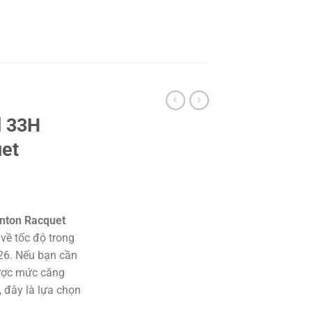
d 33H
et
nton Racquet
 về tốc độ trong
26. Nếu bạn cần
được mức căng
, đây là lựa chọn