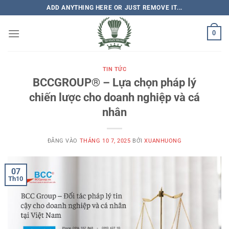
Bỏ
ADD ANYTHING HERE OR JUST REMOVE IT...
qua
nội
0
dung
TIN TỨC
BCCGROUP® – Lựa chọn pháp lý
chiến lược cho doanh nghiệp và cá
nhân
ĐĂNG VÀO
THÁNG 10 7, 2025
BỞI
XUANHUONG
07
Th10