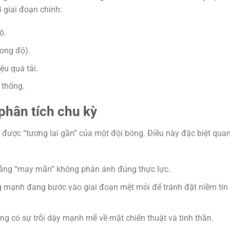
 giai đoạn chính:
ộ.
hong độ).
ệu quá tải.
 thống.
phân tích chu kỳ
 được “tương lai gần” của một đội bóng. Điều này đặc biệt qua
thắng “may mắn” không phản ánh đúng thực lực.
 mạnh đang bước vào giai đoạn mệt mỏi để tránh đặt niềm tin 
g có sự trỗi dậy mạnh mẽ về mặt chiến thuật và tinh thần.