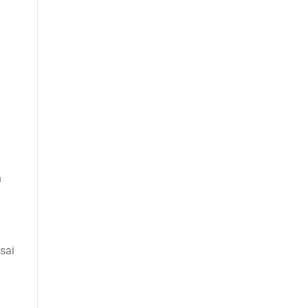
n
sai