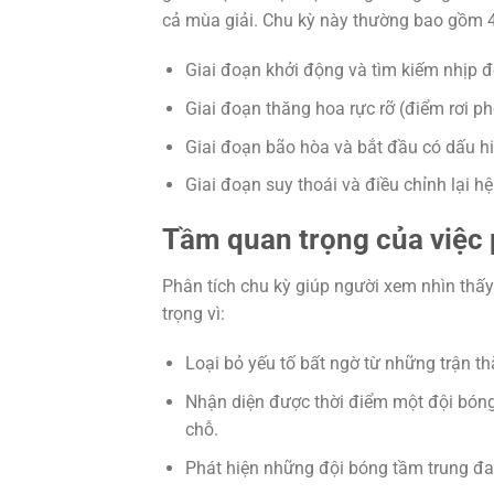
cả mùa giải. Chu kỳ này thường bao gồm 4
Giai đoạn khởi động và tìm kiếm nhịp đ
Giai đoạn thăng hoa rực rỡ (điểm rơi p
Giai đoạn bão hòa và bắt đầu có dấu hi
Giai đoạn suy thoái và điều chỉnh lại hệ
Tầm quan trọng của việc 
Phân tích chu kỳ giúp người xem nhìn thấy
trọng vì:
Loại bỏ yếu tố bất ngờ từ những trận 
Nhận diện được thời điểm một đội bóng
chỗ.
Phát hiện những đội bóng tầm trung đan