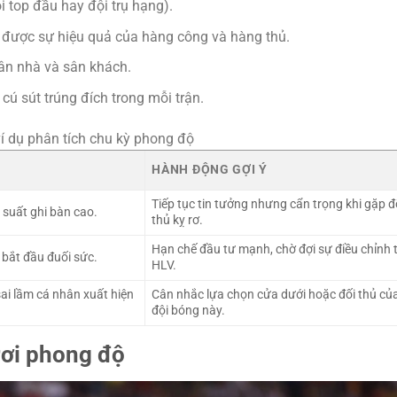
ội top đầu hay đội trụ hạng).
y được sự hiệu quả của hàng công và hàng thủ.
sân nhà và sân khách.
 cú sút trúng đích trong mỗi trận.
í dụ phân tích chu kỳ phong độ
HÀNH ĐỘNG GỢI Ý
Tiếp tục tin tưởng nhưng cẩn trọng khi gặp đ
u suất ghi bàn cao.
thủ kỵ rơ.
Hạn chế đầu tư mạnh, chờ đợi sự điều chỉnh 
t bắt đầu đuối sức.
HLV.
ai lầm cá nhân xuất hiện
Cân nhắc lựa chọn cửa dưới hoặc đối thủ củ
đội bóng này.
rơi phong độ