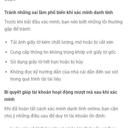
Tránh những sai lầm phổ biến khi xác minh danh tính
Trước khi bắt đầu xác minh, bạn nên biết những lỗi thường
gặp để tránh:
Tải ảnh giấy tờ kém chất lượng, mờ hoặc bị cắt xén
Cung cấp thông tin không trùng khớp với giấy tờ gốc
Sử dụng giấy tờ hết hạn hoặc bị hủy
Không đọc kỹ hướng dẫn của nhà cái dẫn đến sai sót
trong quá trình tải tài liệu
Bí quyết giúp tài khoản hoạt động mượt mà sau khi xác
minh
Khi đã hoàn tất cách xác minh danh tính online, bạn cần
chú ý những điều sau để duy trì tài khoản ổn định: