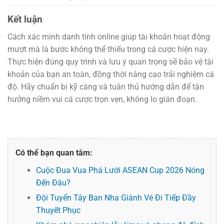
Kết luận
Cách xác minh danh tính online giúp tài khoản hoạt động
mượt mà là bước không thể thiếu trong cá cược hiện nay.
Thực hiện đúng quy trình và lưu ý quan trọng sẽ bảo vệ tài
khoản của bạn an toàn, đồng thời nâng cao trải nghiệm cá
độ. Hãy chuẩn bị kỹ càng và tuân thủ hướng dẫn để tận
hưởng niềm vui cá cược trọn vẹn, không lo gián đoạn.
Có thể bạn quan tâm:
Cuộc Đua Vua Phá Lưới ASEAN Cup 2026 Nóng
Đến Đâu?
Đội Tuyển Tây Ban Nha Giành Vé Đi Tiếp Đầy
Thuyết Phục