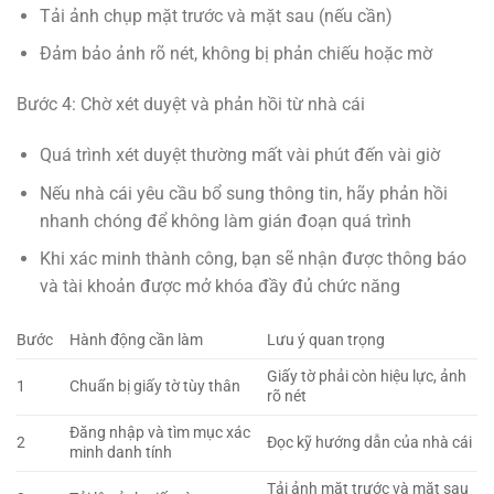
Tải ảnh chụp mặt trước và mặt sau (nếu cần)
Đảm bảo ảnh rõ nét, không bị phản chiếu hoặc mờ
Bước 4: Chờ xét duyệt và phản hồi từ nhà cái
Quá trình xét duyệt thường mất vài phút đến vài giờ
Nếu nhà cái yêu cầu bổ sung thông tin, hãy phản hồi
nhanh chóng để không làm gián đoạn quá trình
Khi xác minh thành công, bạn sẽ nhận được thông báo
và tài khoản được mở khóa đầy đủ chức năng
Bước
Hành động cần làm
Lưu ý quan trọng
Giấy tờ phải còn hiệu lực, ảnh
1
Chuẩn bị giấy tờ tùy thân
rõ nét
Đăng nhập và tìm mục xác
2
Đọc kỹ hướng dẫn của nhà cái
minh danh tính
Tải ảnh mặt trước và mặt sau