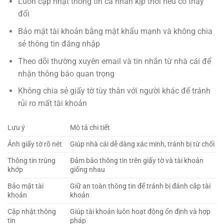
Luôn cập nhật thông tin cá nhân kịp thời nếu có thay
đổi
Bảo mật tài khoản bằng mật khẩu mạnh và không chia
sẻ thông tin đăng nhập
Theo dõi thường xuyên email và tin nhắn từ nhà cái để
nhận thông báo quan trọng
Không chia sẻ giấy tờ tùy thân với người khác để tránh
rủi ro mất tài khoản
Lưu ý
Mô tả chi tiết
Ảnh giấy tờ rõ nét
Giúp nhà cái dễ dàng xác minh, tránh bị từ chối
Thông tin trùng
Đảm bảo thông tin trên giấy tờ và tài khoản
khớp
giống nhau
Bảo mật tài
Giữ an toàn thông tin để tránh bị đánh cắp tài
khoản
khoản
Cập nhật thông
Giúp tài khoản luôn hoạt động ổn định và hợp
tin
pháp