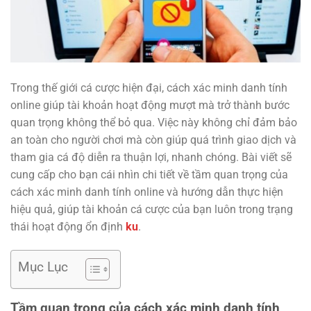
Trong thế giới cá cược hiện đại, cách xác minh danh tính
online giúp tài khoản hoạt động mượt mà trở thành bước
quan trọng không thể bỏ qua. Việc này không chỉ đảm bảo
an toàn cho người chơi mà còn giúp quá trình giao dịch và
tham gia cá độ diễn ra thuận lợi, nhanh chóng. Bài viết sẽ
cung cấp cho bạn cái nhìn chi tiết về tầm quan trọng của
cách xác minh danh tính online và hướng dẫn thực hiện
hiệu quả, giúp tài khoản cá cược của bạn luôn trong trạng
thái hoạt động ổn định
ku
.
Mục Lục
Tầm quan trọng của cách xác minh danh tính