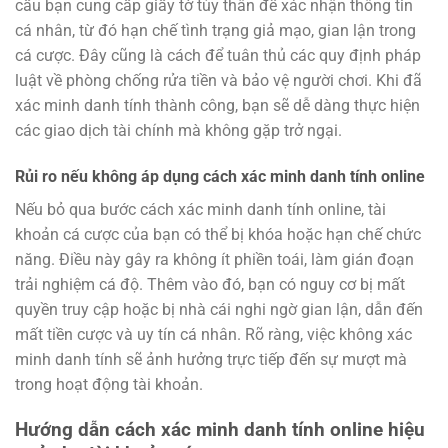
cầu bạn cung cấp giấy tờ tùy thân để xác nhận thông tin
cá nhân, từ đó hạn chế tình trạng giả mạo, gian lận trong
cá cược. Đây cũng là cách để tuân thủ các quy định pháp
luật về phòng chống rửa tiền và bảo vệ người chơi. Khi đã
xác minh danh tính thành công, bạn sẽ dễ dàng thực hiện
các giao dịch tài chính mà không gặp trở ngại.
Rủi ro nếu không áp dụng cách xác minh danh tính online
Nếu bỏ qua bước cách xác minh danh tính online, tài
khoản cá cược của bạn có thể bị khóa hoặc hạn chế chức
năng. Điều này gây ra không ít phiền toái, làm gián đoạn
trải nghiệm cá độ. Thêm vào đó, bạn có nguy cơ bị mất
quyền truy cập hoặc bị nhà cái nghi ngờ gian lận, dẫn đến
mất tiền cược và uy tín cá nhân. Rõ ràng, việc không xác
minh danh tính sẽ ảnh hưởng trực tiếp đến sự mượt mà
trong hoạt động tài khoản.
Hướng dẫn cách xác minh danh tính online hiệu