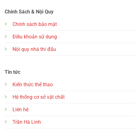
Chính Sách & Nội Quy
Chính sách bảo mật
Điều khoản sử dụng
Nội quy nhà thi đấu
Tin tức
Kiến thức thể thao
Hệ thống cơ sở vật chất
Liên hệ
Trần Hà Linh