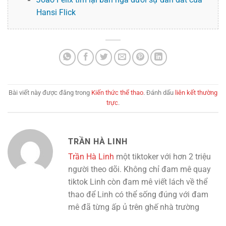
Hansi Flick
Bài viết này được đăng trong
Kiến thức thể thao
. Đánh dấu
liên kết thường
trực
.
TRẦN HÀ LINH
Trần Hà Linh
một tiktoker với hơn 2 triệu
người theo dõi. Không chỉ đam mê quay
tiktok Linh còn đam mê viết lách về thể
thao để Linh có thể sống đúng với đam
mê đã từng ấp ủ trên ghế nhà trường