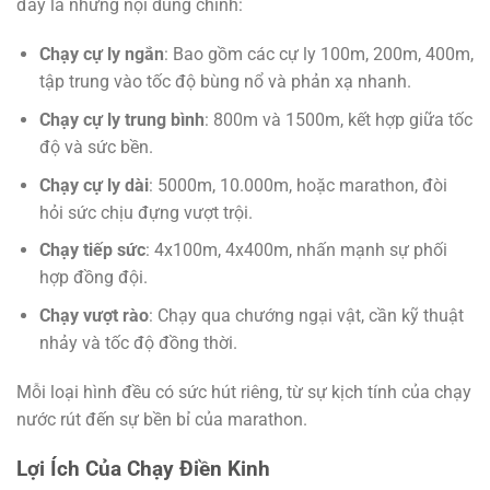
đây là những nội dung chính:
Chạy cự ly ngắn
: Bao gồm các cự ly 100m, 200m, 400m,
tập trung vào tốc độ bùng nổ và phản xạ nhanh.
Chạy cự ly trung bình
: 800m và 1500m, kết hợp giữa tốc
độ và sức bền.
Chạy cự ly dài
: 5000m, 10.000m, hoặc marathon, đòi
hỏi sức chịu đựng vượt trội.
Chạy tiếp sức
: 4x100m, 4x400m, nhấn mạnh sự phối
hợp đồng đội.
Chạy vượt rào
: Chạy qua chướng ngại vật, cần kỹ thuật
nhảy và tốc độ đồng thời.
Mỗi loại hình đều có sức hút riêng, từ sự kịch tính của chạy
nước rút đến sự bền bỉ của marathon.
Lợi Ích Của Chạy Điền Kinh