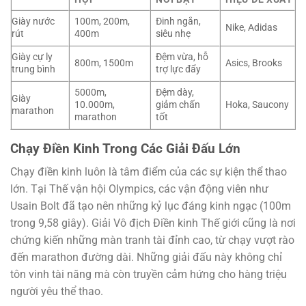
Giày nước
100m, 200m,
Đinh ngắn,
Nike, Adidas
rút
400m
siêu nhẹ
Giày cự ly
Đệm vừa, hỗ
800m, 1500m
Asics, Brooks
trung bình
trợ lực đẩy
5000m,
Đệm dày,
Giày
10.000m,
giảm chấn
Hoka, Saucony
marathon
marathon
tốt
Chạy Điền Kinh Trong Các Giải Đấu Lớn
Chạy điền kinh luôn là tâm điểm của các sự kiện thể thao
lớn. Tại Thế vận hội Olympics, các vận động viên như
Usain Bolt đã tạo nên những kỷ lục đáng kinh ngạc (100m
trong 9,58 giây). Giải Vô địch Điền kinh Thế giới cũng là nơi
chứng kiến những màn tranh tài đỉnh cao, từ chạy vượt rào
đến marathon đường dài. Những giải đấu này không chỉ
tôn vinh tài năng mà còn truyền cảm hứng cho hàng triệu
người yêu thể thao.