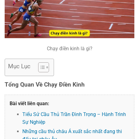
Chạy điền kinh là gì?
Mục Lục
Tổng Quan Về Chạy Điền Kinh
Bài viết liên quan:
Tiểu Sử Cầu Thủ Trần Đình Trọng – Hành Trình
Sự Nghiệp
Những cầu thủ châu Á xuất sắc nhất đang thi