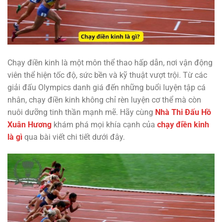
Chạy điền kinh là một môn thể thao hấp dẫn, nơi vận động
viên thể hiện tốc độ, sức bền và kỹ thuật vượt trội. Từ các
giải đấu Olympics danh giá đến những buổi luyện tập cá
nhân, chạy điền kinh không chỉ rèn luyện cơ thể mà còn
nuôi dưỡng tinh thần mạnh mẽ. Hãy cùng
Nhà Thi Đấu Hồ
Xuân Hương
khám phá mọi khía cạnh của
chạy điền kinh
là gì
qua bài viết chi tiết dưới đây.