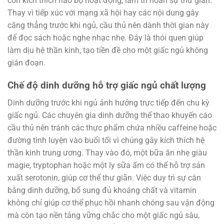
còn kích thích não bộ hoạt động, làm trì hoãn sự thư giãn.
Thay vì tiếp xúc với mạng xã hội hay các nội dung gây
căng thẳng trước khi ngủ, cầu thủ nên dành thời gian này
để đọc sách hoặc nghe nhạc nhẹ. Đây là thói quen giúp
làm dịu hệ thần kinh, tạo tiền đề cho một giấc ngủ không
gián đoạn.
Chế độ dinh dưỡng hỗ trợ giấc ngủ chất lượng
Dinh dưỡng trước khi ngủ ảnh hưởng trực tiếp đến chu kỳ
giấc ngủ. Các chuyên gia dinh dưỡng thể thao khuyến cáo
cầu thủ nên tránh các thực phẩm chứa nhiều caffeine hoặc
đường tinh luyện vào buổi tối vì chúng gây kích thích hệ
thần kinh trung ương. Thay vào đó, một bữa ăn nhẹ giàu
magie, tryptophan hoặc một ly sữa ấm có thể hỗ trợ sản
xuất serotonin, giúp cơ thể thư giãn. Việc duy trì sự cân
bằng dinh dưỡng, bổ sung đủ khoáng chất và vitamin
không chỉ giúp cơ thể phục hồi nhanh chóng sau vận động
mà còn tạo nền tảng vững chắc cho một giấc ngủ sâu,