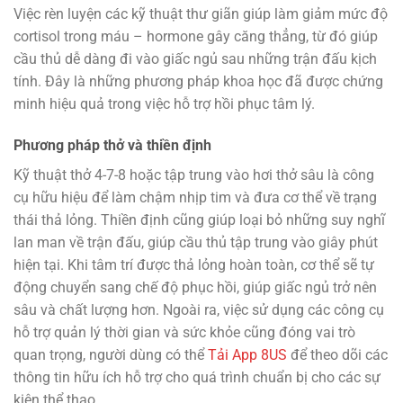
Việc rèn luyện các kỹ thuật thư giãn giúp làm giảm mức độ
cortisol trong máu – hormone gây căng thẳng, từ đó giúp
cầu thủ dễ dàng đi vào giấc ngủ sau những trận đấu kịch
tính. Đây là những phương pháp khoa học đã được chứng
minh hiệu quả trong việc hỗ trợ hồi phục tâm lý.
Phương pháp thở và thiền định
Kỹ thuật thở 4-7-8 hoặc tập trung vào hơi thở sâu là công
cụ hữu hiệu để làm chậm nhịp tim và đưa cơ thể về trạng
thái thả lỏng. Thiền định cũng giúp loại bỏ những suy nghĩ
lan man về trận đấu, giúp cầu thủ tập trung vào giây phút
hiện tại. Khi tâm trí được thả lỏng hoàn toàn, cơ thể sẽ tự
động chuyển sang chế độ phục hồi, giúp giấc ngủ trở nên
sâu và chất lượng hơn. Ngoài ra, việc sử dụng các công cụ
hỗ trợ quản lý thời gian và sức khỏe cũng đóng vai trò
quan trọng, người dùng có thể
Tải App 8US
để theo dõi các
thông tin hữu ích hỗ trợ cho quá trình chuẩn bị cho các sự
kiện thể thao.