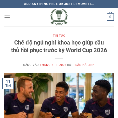
Bỏ
ADD ANYTHING HERE OR JUST REMOVE IT...
qua
nội
0
dung
TIN TỨC
Chế độ ngủ nghỉ khoa học giúp cầu
thủ hồi phục trước kỳ World Cup 2026
ĐĂNG VÀO
THÁNG 6 11, 2026
BỞI
TRẦN HÀ LINH
11
Th6