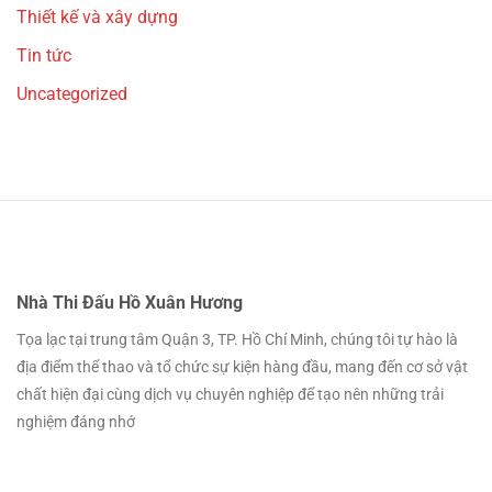
Thiết kế và xây dựng
Tin tức
Uncategorized
Nhà Thi Đấu Hồ Xuân Hương
Tọa lạc tại trung tâm Quận 3, TP. Hồ Chí Minh, chúng tôi tự hào là
địa điểm thể thao và tổ chức sự kiện hàng đầu, mang đến cơ sở vật
chất hiện đại cùng dịch vụ chuyên nghiệp để tạo nên những trải
nghiệm đáng nhớ