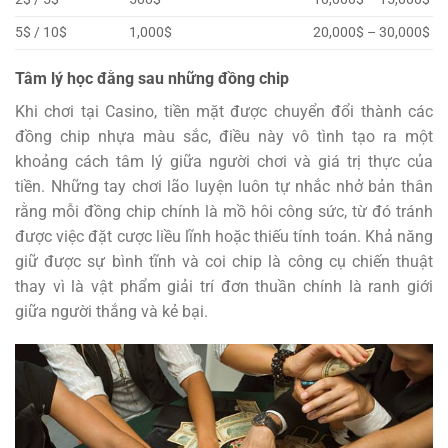
5$ / 10$
1,000$
20,000$ – 30,000$
Tâm lý học đằng sau những đồng chip
Khi chơi tại Casino, tiền mặt được chuyển đổi thành các
đồng chip nhựa màu sắc, điều này vô tình tạo ra một
khoảng cách tâm lý giữa người chơi và giá trị thực của
tiền. Những tay chơi lão luyện luôn tự nhắc nhở bản thân
rằng mỗi đồng chip chính là mồ hôi công sức, từ đó tránh
được việc đặt cược liều lĩnh hoặc thiếu tính toán. Khả năng
giữ được sự bình tĩnh và coi chip là công cụ chiến thuật
thay vì là vật phẩm giải trí đơn thuần chính là ranh giới
giữa người thắng và kẻ bại.