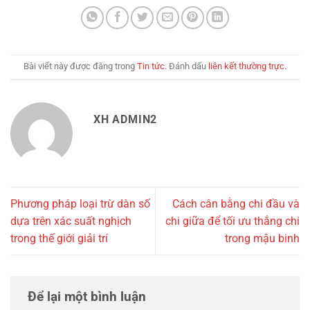
Bài viết này được đăng trong
Tin tức
. Đánh dấu
liên kết thường trực
.
XH ADMIN2
Phương pháp loại trừ dàn số
Cách cân bằng chi đầu và
dựa trên xác suất nghịch
chi giữa để tối ưu thắng chi
trong thế giới giải trí
trong mậu binh
Để lại một bình luận