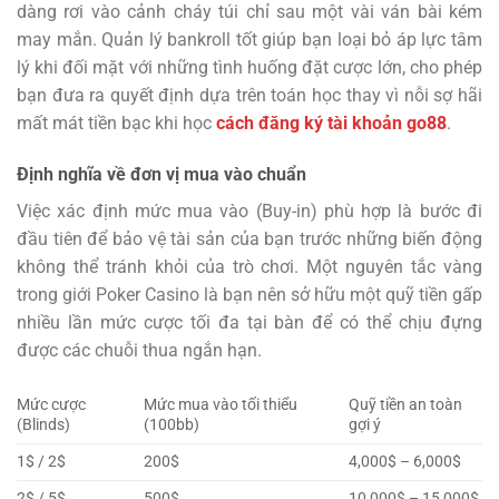
dàng rơi vào cảnh cháy túi chỉ sau một vài ván bài kém
may mắn. Quản lý bankroll tốt giúp bạn loại bỏ áp lực tâm
lý khi đối mặt với những tình huống đặt cược lớn, cho phép
bạn đưa ra quyết định dựa trên toán học thay vì nỗi sợ hãi
mất mát tiền bạc khi học
cách đăng ký tài khoản go88
.
Định nghĩa về đơn vị mua vào chuẩn
Việc xác định mức mua vào (Buy-in) phù hợp là bước đi
đầu tiên để bảo vệ tài sản của bạn trước những biến động
không thể tránh khỏi của trò chơi. Một nguyên tắc vàng
trong giới Poker Casino là bạn nên sở hữu một quỹ tiền gấp
nhiều lần mức cược tối đa tại bàn để có thể chịu đựng
được các chuỗi thua ngắn hạn.
Mức cược
Mức mua vào tối thiểu
Quỹ tiền an toàn
(Blinds)
(100bb)
gợi ý
1$ / 2$
200$
4,000$ – 6,000$
2$ / 5$
500$
10,000$ – 15,000$