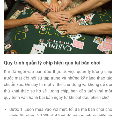
Quy trình quản lý chip hiệu quả tại bàn chơi
Khi đã ngồi vào bàn đấu thực tế, việc quản lý lượng chip
trước mặt đòi hỏi sự tập trung và những kỹ năng thao tác
chuẩn xác. Để duy trì một vị thế chủ động và không để đối
thủ khai thác sơ hở về lượng chip, bạn cần tuân thủ một
quy trình vận hành bài bản ngay từ khi bắt đầu phiên chơi.
Bước 1: Luôn mua vào với mức tối đa mà bàn chơi cho
phép (thường là 100bb) để có đủ sức mạnh uy hiếp và