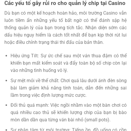
Các yếu tố gây rủi ro cho quản lý chip tại Casino
Dù bạn có một kế hoạch hoàn hảo, môi trường Casino vẫn
luôn tiềm ẩn những yếu tố bất ngờ có thể đánh sập hệ
thống quản lý của bạn trong tích tắc. Nhận diện sớm các
dấu hiệu nguy hiểm là cách tốt nhất để bạn kịp thời rút lui
hoặc điều chỉnh trạng thái thi đấu của bản thân.
Hiệu ứng Tilt: Sự ức chế sau một ván thua đậm có thể
khiến bạn mất kiểm soát và đẩy toàn bộ số chip còn lại
vào những tình huống vô lý.
Sự mệt mỏi về thể chất: Chơi quá lâu dưới ánh đèn sòng
bài làm giảm khả năng tính toán, dẫn đến những sai
lầm trong việc định lượng mức cược.
Đối thủ quá mạnh: Việc ngồi nhầm vào một bàn chơi có
quá nhiều cao thủ sẽ khiến lượng chip của bạn bị bào
mòn dần dần qua từng ván bài nhỏ (small pots).
Sự phân tâm từ môi trường: Tiếng ồn, đồ uống có cồn