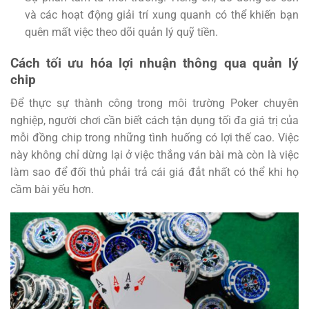
và các hoạt động giải trí xung quanh có thể khiến bạn
quên mất việc theo dõi quản lý quỹ tiền.
Cách tối ưu hóa lợi nhuận thông qua quản lý
chip
Để thực sự thành công trong môi trường Poker chuyên
nghiệp, người chơi cần biết cách tận dụng tối đa giá trị của
mỗi đồng chip trong những tình huống có lợi thế cao. Việc
này không chỉ dừng lại ở việc thắng ván bài mà còn là việc
làm sao để đối thủ phải trả cái giá đắt nhất có thể khi họ
cầm bài yếu hơn.