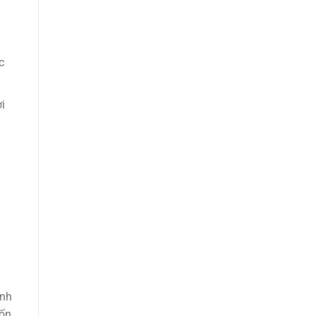
c
i
inh
uốn