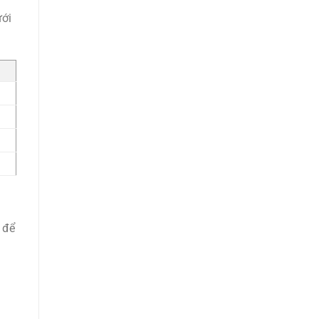
ưới
 để