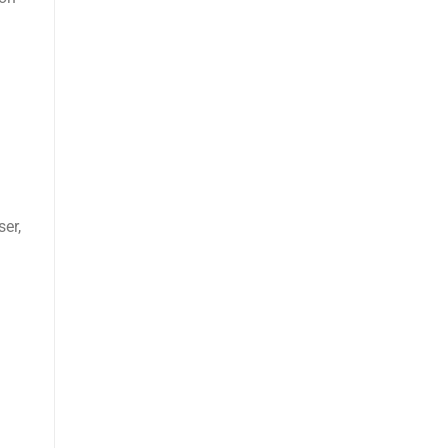
g
er,