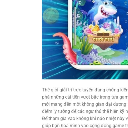
Thế giới giải trí trực tuyến đang chứng k
phá những cải tiến vượt bậc trong tựa game
mới mang đến một không gian đại dương s
điểm lý tưởng để các ngư thủ thể hiện kỹ 
Để tham gia vào không khí náo nhiệt này v
giúp bạn hòa mình vào cộng đồng game th