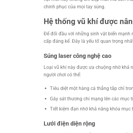
chinh phục của mọi tay súng.
Hệ thống vũ khí được nân
Để đối đầu với những sinh vật biển mạnh 
cấp đáng kể. Đây là yếu tố quan trọng nhấ
Súng laser công nghệ cao
Loại vũ khí này được ưa chuộng nhờ khả nă
người chơi có thể:
Tiêu diệt một hàng cá thẳng tắp chỉ tro
Gây sát thương chí mạng lên các mục t
Tiết kiệm đạn nhờ khả năng khóa mục t
Lưới điện diện rộng