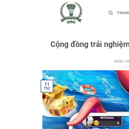
Bỏ
qua
TRAN
nội
dung
Cộng đồng trải nghiệm
ĐĂNG V
11
Th2