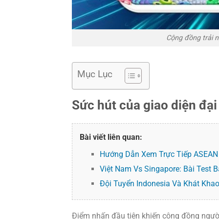
Cộng đồng trải 
Mục Lục
Sức hút của giao diện đạ
Bài viết liên quan:
Hướng Dẫn Xem Trực Tiếp ASEAN 
Việt Nam Vs Singapore: Bài Test 
Đội Tuyển Indonesia Và Khát Kha
Điểm nhấn đầu tiên khiến cộng đồng người 