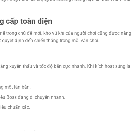
g cấp toàn diện
mẽ trong chủ đề mới, kho vũ khí của người chơi cũng được nân
t quyết định đến chiến thắng trong mỗi ván chơi.
ng xuyên thấu và tốc độ bắn cực nhanh. Khi kích hoạt súng las
ng một lần bắn.
iêu Boss đang di chuyển nhanh.
iêu chuẩn xác.