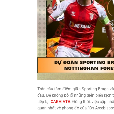
Trận cầu tâm điểm giữa Sporting Braga và 
cầu. Để không bỏ lỡ những diễn biến kịch 
tiếp tại
CAKHIATV
. Đồng thời, việc cập nh
quan nhất về phong độ của “Os Arcebispos”