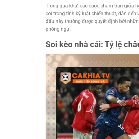
Trong quá khứ, các cuộc chạm trán giữa ha
coi trọng tính kỷ luật chiến thuật, dẫn đế
đấu này thường được quyết định bởi nhữn
phòng ngự.
Soi kèo nhà cái: Tỷ lệ châ