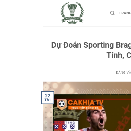
Bỏ
qua
TRAN
nội
dung
Dự Đoán Sporting Brag
Tính, 
ĐĂNG V
22
Th1