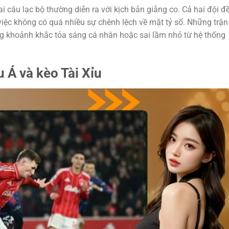
i câu lạc bộ thường diễn ra với kịch bản giằng co. Cả hai đội đ
n việc không có quá nhiều sự chênh lệch về mặt tỷ số. Những trận
g khoảnh khắc tỏa sáng cá nhân hoặc sai lầm nhỏ từ hệ thống
u Á và kèo Tài Xỉu