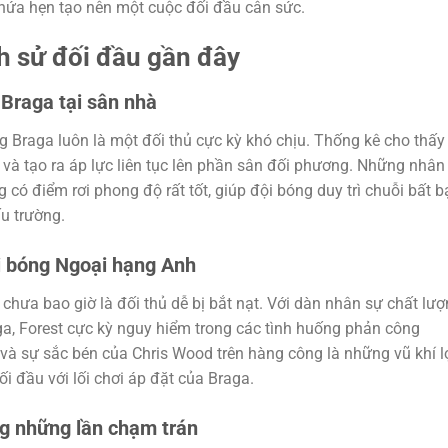
t hứa hẹn tạo nên một cuộc đối đầu cân sức.
h sử đối đầu gần đây
Braga tại sân nhà
ng Braga luôn là một đối thủ cực kỳ khó chịu. Thống kê cho thấy
và tạo ra áp lực liên tục lên phần sân đối phương. Những nhân
có điểm rơi phong độ rất tốt, giúp đội bóng duy trì chuỗi bất b
ấu trường.
i bóng Ngoại hạng Anh
chưa bao giờ là đối thủ dễ bị bắt nạt. Với dàn nhân sự chất lư
, Forest cực kỳ nguy hiểm trong các tình huống phản công
và sự sắc bén của Chris Wood trên hàng công là những vũ khí l
i đầu với lối chơi áp đặt của Braga.
ng những lần chạm trán