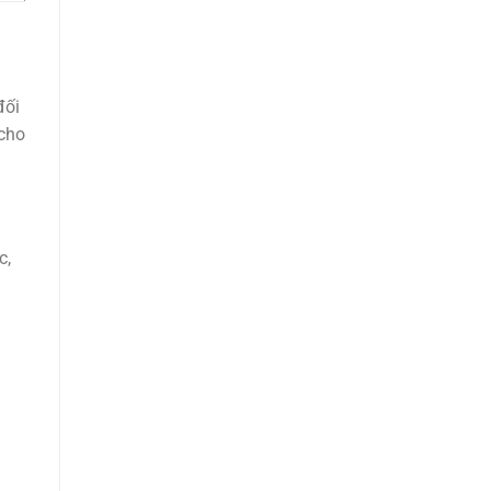
đối
 cho
c,