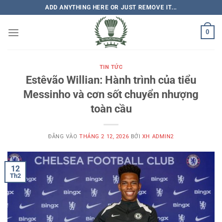
Bỏ
ADD ANYTHING HERE OR JUST REMOVE IT...
qua
nội
0
dung
TIN TỨC
Estêvão Willian: Hành trình của tiểu
Messinho và cơn sốt chuyển nhượng
toàn cầu
ĐĂNG VÀO
THÁNG 2 12, 2026
BỞI
XH ADMIN2
12
Th2