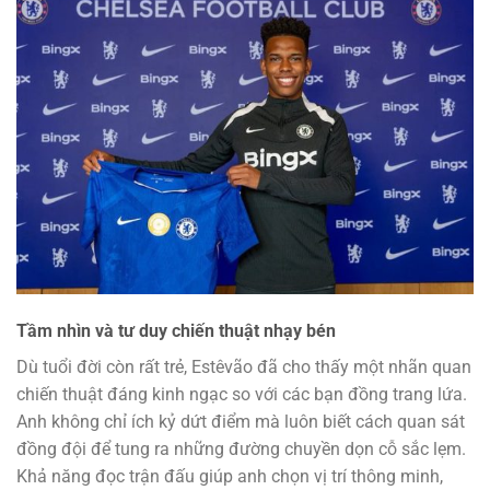
Tầm nhìn và tư duy chiến thuật nhạy bén
Dù tuổi đời còn rất trẻ, Estêvão đã cho thấy một nhãn quan
chiến thuật đáng kinh ngạc so với các bạn đồng trang lứa.
Anh không chỉ ích kỷ dứt điểm mà luôn biết cách quan sát
đồng đội để tung ra những đường chuyền dọn cỗ sắc lẹm.
Khả năng đọc trận đấu giúp anh chọn vị trí thông minh,