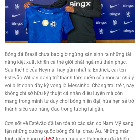
Bóng đá Brazil chưa bao giờ ngừng sản sinh ra những tài
năng kiệt xuất khiến cả thế giới phải ngả mũ thán phục.
Sau thế hệ của Neymar hay gần nhất là Endrick, cái tên
Estêvão Willian đang trở thành tâm điểm của mọi sự chú ý
với biệt danh đầy kỳ vọng là Messinho. Chàng trai trẻ \ này
không chỉ sở hữu kỹ thuật cá nhân điêu luyện mà còn
mang trong mình tư duy chơi bóng hiện đại, hứa hẹn sẽ trở
thành siêu sao hàng đầu trong tương lai gần.
Cơn sốt về Estêvão đã lan tỏa từ các sân cỏ Nam Mỹ sang
tận những cường quốc bóng đá tại châu Âu. Những màn
trình diễn bùng nổ
b52
trong màu áo Palmeiras đã khiến