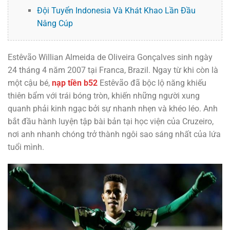
Đội Tuyển Indonesia Và Khát Khao Lần Đầu
Nâng Cúp
Estêvão Willian Almeida de Oliveira Gonçalves sinh ngày
24 tháng 4 năm 2007 tại Franca, Brazil. Ngay từ khi còn là
một cậu bé,
nạp tiền b52
Estêvão đã bộc lộ năng khiếu
thiên bẩm với trái bóng tròn, khiến những người xung
quanh phải kinh ngạc bởi sự nhanh nhẹn và khéo léo. Anh
bắt đầu hành luyện tập bài bản tại học viện của Cruzeiro,
nơi anh nhanh chóng trở thành ngôi sao sáng nhất của lứa
tuổi mình.