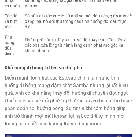
thuật
sử dụng các động tác giả để đánh lừa hậu vệ đối
cá nhân
phương.
Tốc độ
Sở hữu gia tốc cực lớn ở những mét đầu tiên, giúp anh dễ
và bứt
dàng loại bỏ đối thủ trong các tình huống đối đầu trực
tốc
diện.
Khả
Những cú sút xa đầy uy lực và độ xoáy cao, đặc biệt là
năng
các pha cứa lòng từ hành lang cánh phải vào góc xa
dứt
khung thành.
điểm
Khả năng đi bóng lắt léo và đột phá
Điểm mạnh lớn nhất của Estêvão chính là những tình
huống đi bóng mang đậm chất Samba nhưng lại rất hiệu
quả. Anh có khả năng thay đổi hướng di chuyển đột ngột
khiến các hậu vệ đối phương thường xuyên bị mất trụ hoặc
phán đoán sai hướng bóng. Sự tự tin khi cầm bóng giúp
anh trở thành một mũi khoan lợi hại, có thể tự mình mở
toang cánh cửa vào khung thành đối phương.