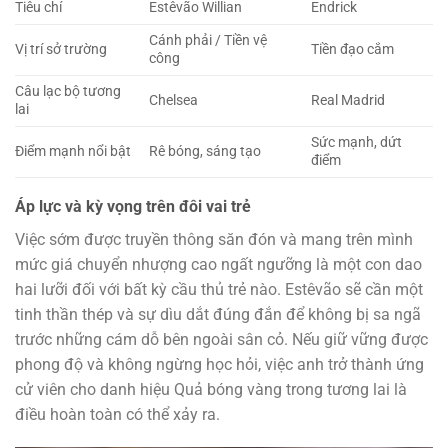
Tiêu chí
Estêvão Willian
Endrick
Cánh phải / Tiền vệ
Vị trí sở trường
Tiền đạo cắm
công
Câu lạc bộ tương
Chelsea
Real Madrid
lai
Sức mạnh, dứt
Điểm mạnh nổi bật
Rê bóng, sáng tạo
điểm
Áp lực và kỳ vọng trên đôi vai trẻ
Việc sớm được truyền thông săn đón và mang trên mình
mức giá chuyển nhượng cao ngất ngưỡng là một con dao
hai lưỡi đối với bất kỳ cầu thủ trẻ nào. Estêvão sẽ cần một
tinh thần thép và sự dìu dắt đúng đắn để không bị sa ngã
trước những cám dỗ bên ngoài sân cỏ. Nếu giữ vững được
phong độ và không ngừng học hỏi, việc anh trở thành ứng
cử viên cho danh hiệu Quả bóng vàng trong tương lai là
điều hoàn toàn có thể xảy ra.