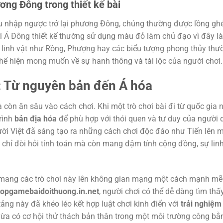
ơng Đông trong thiết kế bài
du nhập ngược trở lại phương Đông, chúng thường được lồng gh
ời Á Đông thiết kế thường sử dụng màu đỏ làm chủ đạo vì đây là
linh vật như Rồng, Phượng hay các biểu tượng phong thủy thư
 thể hiện mong muốn về sự hanh thông và tài lộc của người chơi.
i: Từ nguyên bản đến Á hóa
 còn ăn sâu vào cách chơi. Khi một trò chơi bài đi từ quốc gia 
rình
bản địa hóa
để phù hợp với thói quen và tư duy của người 
gười Việt đã sáng tạo ra những cách chơi độc đáo như Tiến lên 
hỉ đòi hỏi tính toán mà còn mang đậm tính cộng đồng, sự lin
 mang các trò chơi này lên không gian mạng một cách mạnh mẽ
topgamebaidoithuong.in.net
, người chơi có thể dễ dàng tìm thấ
tảng này đã khéo léo kết hợp luật chơi kinh điển với
trải nghiệm
í vừa có cơ hội thử thách bản thân trong một môi trường công bằ