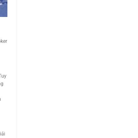
oker
Tuy
ng
n
iải