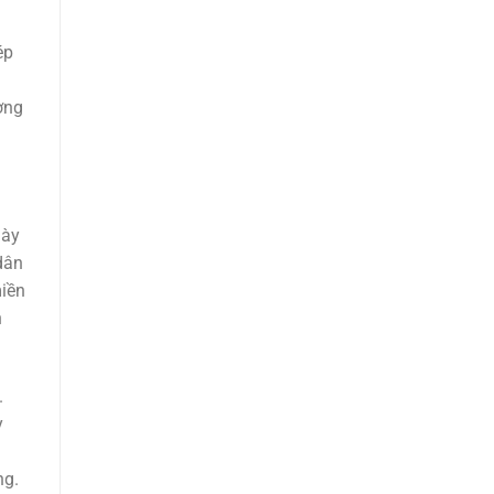
ép
ờng
này
dân
miền
h
.
y
ng.