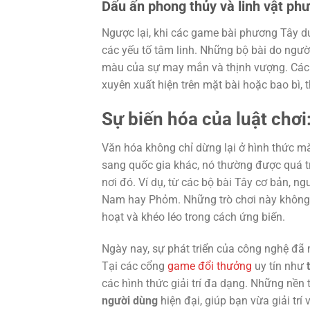
Dấu ấn phong thủy và linh vật phư
Ngược lại, khi các game bài phương Tây 
các yếu tố tâm linh. Những bộ bài do ngư
màu của sự may mắn và thịnh vượng. Các 
xuyên xuất hiện trên mặt bài hoặc bao bì,
Sự biến hóa của luật chơ
Văn hóa không chỉ dừng lại ở hình thức mà
sang quốc gia khác, nó thường được quá t
nơi đó. Ví dụ, từ các bộ bài Tây cơ bản, n
Nam hay Phỏm. Những trò chơi này không c
hoạt và khéo léo trong cách ứng biến.
Ngày nay, sự phát triển của công nghệ đã
Tại các cổng
game đổi thưởng
uy tín như
các hình thức giải trí đa dạng. Những nền 
người dùng
hiện đại, giúp bạn vừa giải tr