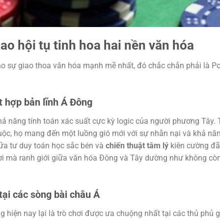
ao hội tụ tinh hoa hai nền văn hóa
cho sự giao thoa văn hóa mạnh mẽ nhất, đó chắc chắn phải là P
t hợp bản lĩnh Á Đông
khả năng tính toán xác suất cực kỳ logic của người phương Tây. 
uộc, họ mang đến một luồng gió mới với sự nhẫn nại và khả nă
iữa tư duy toán học sắc bén và
chiến thuật tâm lý
kiên cường đã
nơi mà ranh giới giữa văn hóa Đông và Tây dường như không cò
tại các sòng bài châu Á
hiện nay lại là trò chơi được ưa chuộng nhất tại các thủ phủ g