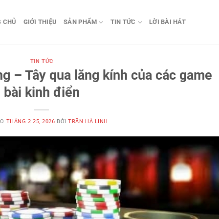
G CHỦ
GIỚI THIỆU
SẢN PHẨM
TIN TỨC
LỜI BÀI HÁT
TIN TỨC
ng – Tây qua lăng kính của các game
bài kinh điển
ÀO
THÁNG 2 25, 2026
BỞI
TRẦN HÀ LINH