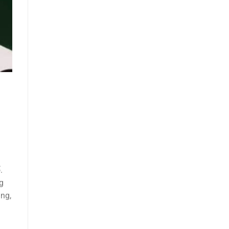
n
.
g
ùng,