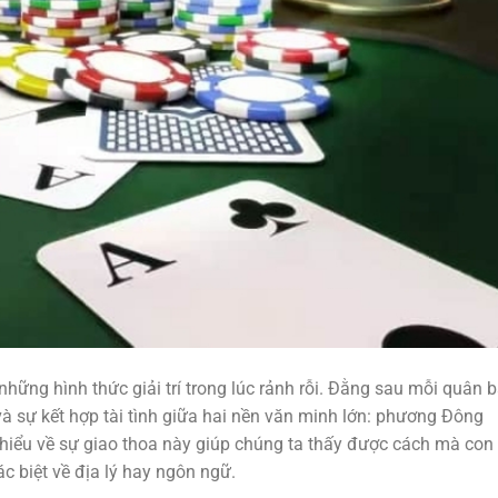
những hình thức giải trí trong lúc rảnh rỗi. Đằng sau mỗi quân b
và sự kết hợp tài tình giữa hai nền văn minh lớn: phương Đông
 hiểu về sự giao thoa này giúp chúng ta thấy được cách mà con
c biệt về địa lý hay ngôn ngữ.