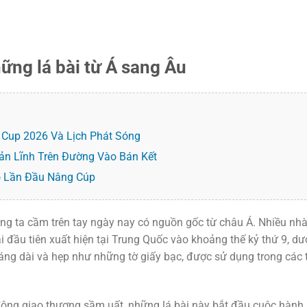
hững lá bài từ Á sang Âu
Cup 2026 Và Lịch Phát Sóng
Bản Lĩnh Trên Đường Vào Bán Kết
o Lần Đầu Nâng Cúp
chúng ta cầm trên tay ngày nay có nguồn gốc từ châu Á. Nhiều nh
i đầu tiên xuất hiện tại Trung Quốc vào khoảng thế kỷ thứ 9, dư
áng dài và hẹp như những tờ giấy bạc, được sử dụng trong các 
ộng giao thương sầm uất, những lá bài này bắt đầu cuộc hành