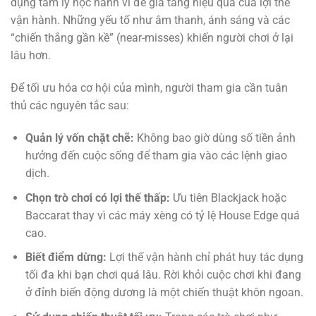
dụng tâm lý học hành vi để gia tăng hiệu quả của lợi thế
vận hành. Những yếu tố như âm thanh, ánh sáng và các
“chiến thắng gần kề” (near-misses) khiến người chơi ở lại
lâu hơn.
Để tối ưu hóa cơ hội của mình, người tham gia cần tuân
thủ các nguyên tắc sau:
Quản lý vốn chặt chẽ:
Không bao giờ dùng số tiền ảnh
hưởng đến cuộc sống để tham gia vào các lệnh giao
dịch.
Chọn trò chơi có lợi thế thấp:
Ưu tiên Blackjack hoặc
Baccarat thay vì các máy xèng có tỷ lệ House Edge quá
cao.
Biết điểm dừng:
Lợi thế vận hành chỉ phát huy tác dụng
tối đa khi bạn chơi quá lâu. Rời khỏi cuộc chơi khi đang
ở đỉnh biến động dương là một chiến thuật khôn ngoan.