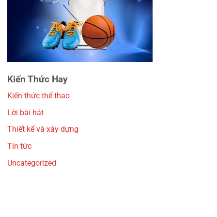
Kiến Thức Hay
Kiến thức thể thao
Lời bài hát
Thiết kế và xây dựng
Tin tức
Uncategorized