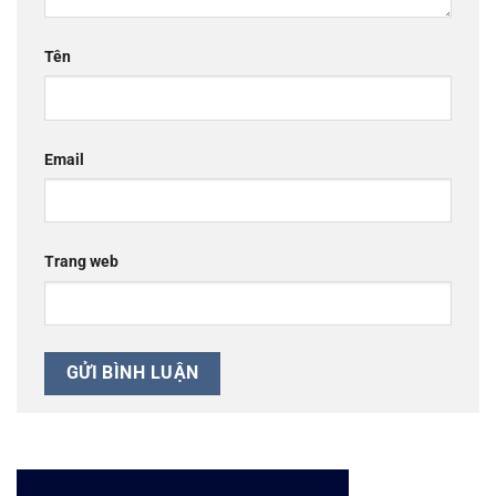
Tên
Email
Trang web