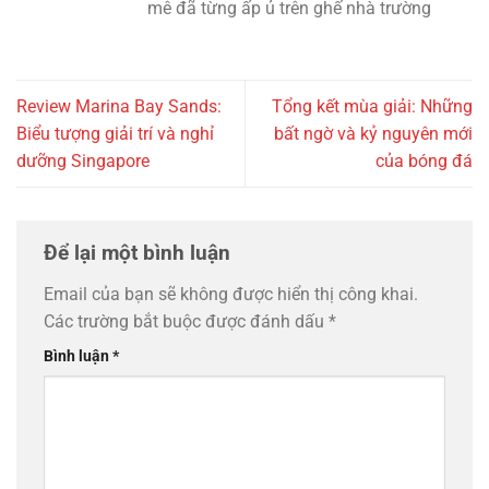
mê đã từng ấp ủ trên ghế nhà trường
Review Marina Bay Sands:
Tổng kết mùa giải: Những
Biểu tượng giải trí và nghỉ
bất ngờ và kỷ nguyên mới
dưỡng Singapore
của bóng đá
Để lại một bình luận
Email của bạn sẽ không được hiển thị công khai.
Các trường bắt buộc được đánh dấu
*
Bình luận
*