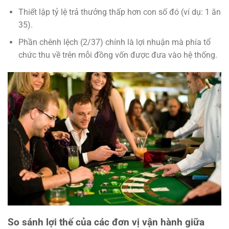
Thiết lập tỷ lệ trả thưởng thấp hơn con số đó (ví dụ: 1 ăn
35).
Phần chênh lệch (2/37) chính là lợi nhuận mà phía tổ
chức thu về trên mỗi đồng vốn được đưa vào hệ thống.
So sánh lợi thế của các đơn vị vận hành giữa