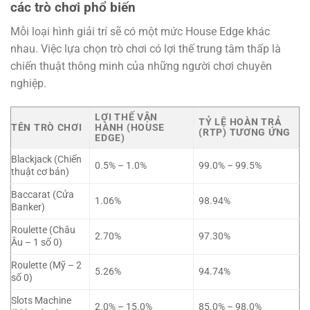
các trò chơi phổ biến
Mỗi loại hình giải trí sẽ có một mức House Edge khác
nhau. Việc lựa chọn trò chơi có lợi thế trung tâm thấp là
chiến thuật thông minh của những người chơi chuyên
nghiệp.
LỢI THẾ VẬN
TỶ LỆ HOÀN TRẢ
TÊN TRÒ CHƠI
HÀNH (HOUSE
(RTP) TƯƠNG ỨNG
EDGE)
Blackjack (Chiến
0.5% – 1.0%
99.0% – 99.5%
thuật cơ bản)
Baccarat (Cửa
1.06%
98.94%
Banker)
Roulette (Châu
2.70%
97.30%
Âu – 1 số 0)
Roulette (Mỹ – 2
5.26%
94.74%
số 0)
Slots Machine
2.0% – 15.0%
85.0% – 98.0%