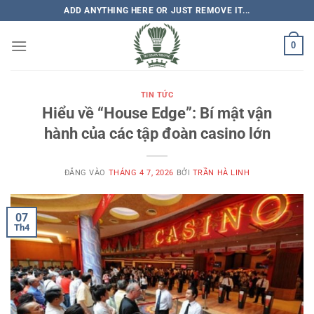
Bỏ
ADD ANYTHING HERE OR JUST REMOVE IT...
qua
nội
0
dung
TIN TỨC
Hiểu về “House Edge”: Bí mật vận
hành của các tập đoàn casino lớn
ĐĂNG VÀO
THÁNG 4 7, 2026
BỞI
TRẦN HÀ LINH
07
Th4