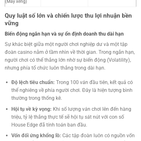
(Máy xèng)
Quy luật số lớn và chiến lược thu lợi nhuận bền
vững
Biến động ngắn hạn và sự ổn định doanh thu dài hạn
Sự khác biệt giữa một người chơi nghiệp dư và một tập
đoàn casino nằm ở tầm nhìn về thời gian. Trong ngắn hạn,
người chơi có thể thắng lớn nhờ sự biến động (Volatility),
nhưng phía tổ chức luôn thắng trong dài hạn.
Độ lệch tiêu chuẩn:
Trong 100 ván đầu tiên, kết quả có
thể nghiêng về phía người chơi. Đây là hiện tượng bình
thường trong thống kê.
Hội tụ về kỳ vọng:
Khi số lượng ván chơi lên đến hàng
triệu, tỷ lệ thắng thực tế sẽ hội tụ sát nút với con số
House Edge đã tính toán ban đầu.
Vốn đối ứng khổng lồ:
Các tập đoàn luôn có nguồn vốn