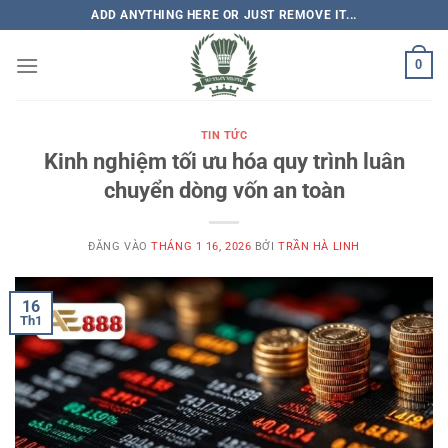
Bỏ
ADD ANYTHING HERE OR JUST REMOVE IT...
qua
nội
0
dung
TIN TỨC
Kinh nghiệm tối ưu hóa quy trình luân
chuyển dòng vốn an toàn
ĐĂNG VÀO
THÁNG 1 16, 2026
BỞI
TRẦN HÀ LINH
16
Th1