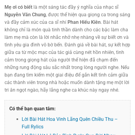
Mẹ ơi có biết
là một sáng tác đầy ý nghĩa của nhạc sĩ
Nguyễn Văn Chung
, được thể hiện qua giọng ca trong sáng
và đầy cảm xúc của ca sĩ nhí
Phan Hiếu Kiên
. Bài hát
không chỉ là món quà tinh thần dành cho các bậc làm cha
làm mẹ mà còn là lời nhắc nhở nhẹ nhàng về sự biết ơn và
tình yêu gia đình vô bờ bến. Đánh giá về bài hát, sự kết hợp
giữa ca từ mộc mạc của tác giả cùng nét hồn nhiên, tình
cảm trong giọng hát của người thể hiện đã chạm đến
những rung động sâu sắc nhất trong lòng người nghe. Nếu
bạn đang tìm kiếm một giai điệu để gắn kết tình cảm giữa
các thành viên trong nhà hoặc muốn dành tặng mẹ một lời
tri ân ngọt ngào, hãy lắng nghe ca khúc này ngay nhé.
Có thể bạn quan tâm:
Lời Bài Hát Hoa Vinh Lãng Quên Chiều Thu –
Full Rylics