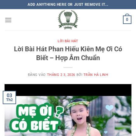
Bỏ
ADD ANYTHING HERE OR JUST REMOVE IT...
qua
nội
0
dung
LỜI BÀI HÁT
Lời Bài Hát Phan Hiếu Kiên Mẹ Ơi Có
Biết – Hợp Âm Chuẩn
ĐĂNG VÀO
THÁNG 2 3, 2026
BỞI
TRẦN HÀ LINH
03
Th2