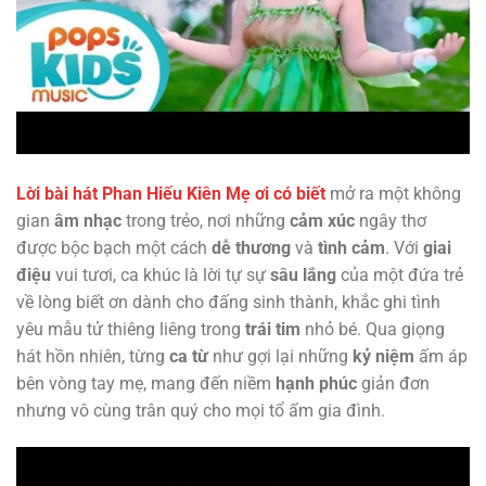
Lời bài hát Phan Hiếu Kiên Mẹ ơi có biết
mở ra một không
gian
âm nhạc
trong trẻo, nơi những
cảm xúc
ngây thơ
được bộc bạch một cách
dễ thương
và
tình cảm
. Với
giai
điệu
vui tươi, ca khúc là lời tự sự
sâu lắng
của một đứa trẻ
về lòng biết ơn dành cho đấng sinh thành, khắc ghi tình
yêu mẫu tử thiêng liêng trong
trái tim
nhỏ bé. Qua giọng
hát hồn nhiên, từng
ca từ
như gợi lại những
kỷ niệm
ấm áp
bên vòng tay mẹ, mang đến niềm
hạnh phúc
giản đơn
nhưng vô cùng trân quý cho mọi tổ ấm gia đình.