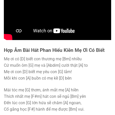
Hợp Âm Bài Hát Phan Hiếu Kiên Mẹ Ơi Có Biết
Mẹ ơi có
[D]
biết con thương mẹ
[Bm]
nhiều
Cứ muốn ôm
[G]
mẹ và
[Abdim]
cười thật
[A]
to
Mẹ ơi con
[D]
biết mẹ yêu con
[G]
lắm!
Mỗi khi con
[A]
buồn có mẹ kề
[D]
bên
Mái tóc mẹ
[G]
thơm, ánh mắt mẹ
[A]
hiền
Thích nhất mẹ
[F#m]
hát con sẽ ngủ
[Bm]
yên
Đến lúc con
[G]
lớn hứa sẽ chăm
[A]
ngoan,
Cố gắng học
[F#]
hành để mẹ được
[Bm]
vui.