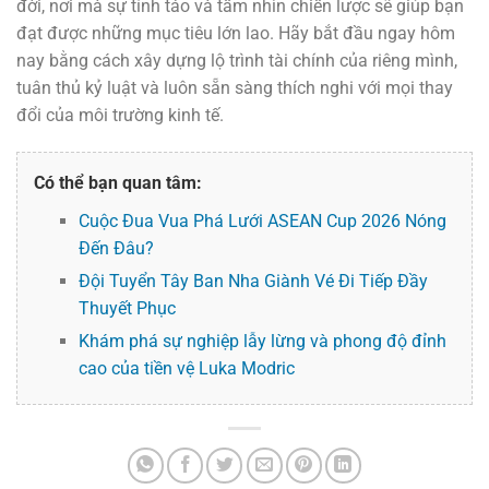
đời, nơi mà sự tỉnh táo và tầm nhìn chiến lược sẽ giúp bạn
đạt được những mục tiêu lớn lao. Hãy bắt đầu ngay hôm
nay bằng cách xây dựng lộ trình tài chính của riêng mình,
tuân thủ kỷ luật và luôn sẵn sàng thích nghi với mọi thay
đổi của môi trường kinh tế.
Có thể bạn quan tâm:
Cuộc Đua Vua Phá Lưới ASEAN Cup 2026 Nóng
Đến Đâu?
Đội Tuyển Tây Ban Nha Giành Vé Đi Tiếp Đầy
Thuyết Phục
Khám phá sự nghiệp lẫy lừng và phong độ đỉnh
cao của tiền vệ Luka Modric