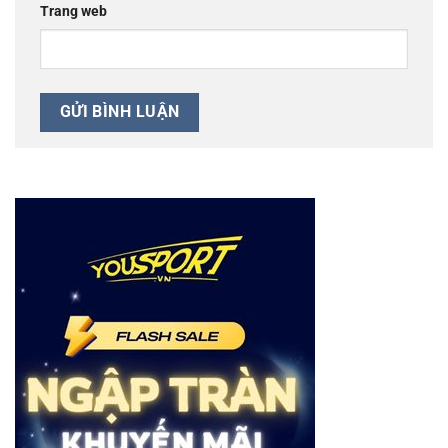
Trang web