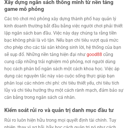
Xây dựng ngân sách thông minh từ nền tảng
game mô phỏng
Các trò chơi mô phỏng xây dựng thành phố hay quản lý
kinh doanh thường bắt đầu bằng việc người chơi phải thiết
lập ngân sách ban đầu. Việc này dạy chúng ta rằng tiền
bạc không phải là vô tận. Nếu bạn chi tiêu vượt quá mức
cho phép cho các tài sản không sinh lời, hệ thống của bạn
sẽ sụp đổ. Những nền tảng hiện đại như
good88
cũng
cung cấp những trải nghiệm mô phỏng, nơi người dùng
học cách phân bổ ngân sách một cách khoa học. Việc áp
dụng các nguyên tắc này vào cuộc sống thực giúp bạn
phân loại các nhóm chi phí: chi tiêu thiết yếu, chi tiêu tích
lũy và chi tiêu hưởng thụ một cách rành mạch, đảm bảo sự
cân bằng trong ngân sách cá nhân.
Kiểm soát rủi ro và quản trị danh mục đầu tư
Rủi ro luôn hiện hữu trong mọi quyết định tài chính. Tuy
nhiên, thay vì sợ hãi, hãy học cách quản trị nó như cách