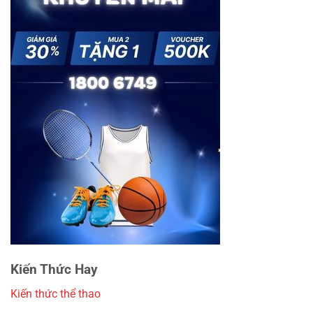
Kiến Thức Hay
Kiến thức thể thao