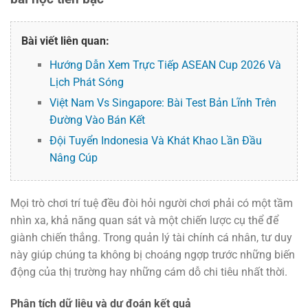
Bài viết liên quan:
Hướng Dẫn Xem Trực Tiếp ASEAN Cup 2026 Và
Lịch Phát Sóng
Việt Nam Vs Singapore: Bài Test Bản Lĩnh Trên
Đường Vào Bán Kết
Đội Tuyển Indonesia Và Khát Khao Lần Đầu
Nâng Cúp
Mọi trò chơi trí tuệ đều đòi hỏi người chơi phải có một tầm
nhìn xa, khả năng quan sát và một chiến lược cụ thể để
giành chiến thắng. Trong quản lý tài chính cá nhân, tư duy
này giúp chúng ta không bị choáng ngợp trước những biến
động của thị trường hay những cám dỗ chi tiêu nhất thời.
Phân tích dữ liệu và dự đoán kết quả