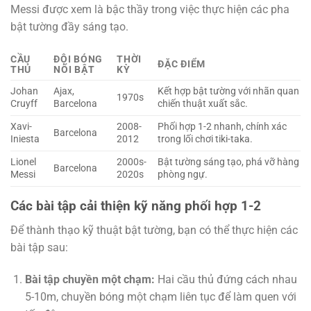
Messi được xem là bậc thầy trong việc thực hiện các pha
bật tường đầy sáng tạo.
CẦU
ĐỘI BÓNG
THỜI
ĐẶC ĐIỂM
THỦ
NỔI BẬT
KỲ
Johan
Ajax,
Kết hợp bật tường với nhãn quan
1970s
Cruyff
Barcelona
chiến thuật xuất sắc.
Xavi-
2008-
Phối hợp 1-2 nhanh, chính xác
Barcelona
Iniesta
2012
trong lối chơi tiki-taka.
Lionel
2000s-
Bật tường sáng tạo, phá vỡ hàng
Barcelona
Messi
2020s
phòng ngự.
Các bài tập cải thiện kỹ năng phối hợp 1-2
Để thành thạo kỹ thuật bật tường, bạn có thể thực hiện các
bài tập sau:
Bài tập chuyền một chạm:
Hai cầu thủ đứng cách nhau
5-10m, chuyền bóng một chạm liên tục để làm quen với