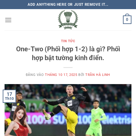
Bỏ
ADD ANYTHING HERE OR JUST REMOVE IT...
qua
nội
0
dung
TIN TỨC
One-Two (Phối hợp 1-2) là gì? Phối
hợp bật tường kinh điển.
ĐĂNG VÀO
THÁNG 10 17, 2025
BỞI
TRẦN HÀ LINH
17
Th10