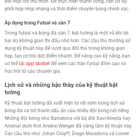
đối mặt với thủ môn. Để thực hiện thành công, cần có sự
phối hợp nhịp nhàng và thời điểm chuyền bóng chính xác.
Áp dụng trong Futsal và sân 7
Trong futsal và bóng đá sân 7, bật tường là một vũ khí lợi
hại do không gian thi đấu nhỏ hơn. Các cầu thủ thường sử
dụng kỹ thuật này để vượt qua đối thủ trong không gian
hẹp, tạo cơ hội dứt điểm nhanh. Để nâng cao kỹ năng, bạn
có thể
tải app sbobet
để xem các trận futsal đỉnh cao và
học hỏi từ các chuyên gia.
Lịch sử và những bậc thầy của kỹ thuật bật
tường
Kỹ thuật bật tường đã xuất hiện từ rất sớm trong lịch sử
bóng đá và trở thành dấu ấn của nhiều đội bóng nổi tiếng.
Những đội bóng như Barcelona với bộ đôi Xavi-Iniesta hay
Arsenal dưới thời Arsène Wenger đã nâng tầm kỹ thuật này.
Các cầu thủ như Johan Cruyff, Diego Maradona và Lionel