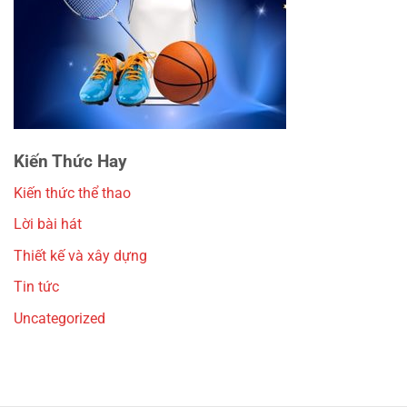
Kiến Thức Hay
Kiến thức thể thao
Lời bài hát
Thiết kế và xây dựng
Tin tức
Uncategorized