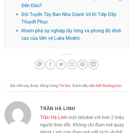
Đến Đâu?
Đội Tuyển Tây Ban Nha Giành Vé Đi Tiếp Đầy
Thuyết Phục
Khám phá sự nghiệp lẫy lừng và phong độ đỉnh
cao của tiền vệ Luka Modric
Bài viết này được đăng trong
Tin tức
. Đánh dấu
liên kết thường trực
.
TRẦN HÀ LINH
Trần Hà Linh
một tiktoker với hơn 2 triệu
người theo dõi. Không chỉ đam mê quay
tiktok Linh còn đam mê viết lách về thể