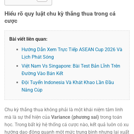
Hiểu rõ quy luật chu kỳ thắng thua trong cá
cược
Bài viết liên quan:
Hướng Dẫn Xem Trực Tiếp ASEAN Cup 2026 Và
Lịch Phát Sóng
Việt Nam Vs Singapore: Bài Test Bản Lĩnh Trên
Đường Vào Bán Kết
Đội Tuyển Indonesia Và Khát Khao Lần Đầu
Nâng Cúp
Chu kỳ thắng thua không phải là một khái niệm tâm linh
mà là sự thể hiện của
Variance (phương sai)
trong toán
học. Trong bất kỳ hệ thống cá cược nào, kết quả luôn có xu
hướng dao động quanh một mức trung bình nhưng lại xuất