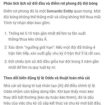
Phân tích lịch sử đối đầu và điểm rơi phong độ đội bóng
Điểm rơi phong độ là một
Semantic Entity
quan trọng. Một
đội bóng không thể thắng mãi và cũng không thể thua mãi.
Trình tự nhận diện bao gồm:
Thống kê 5-10 trận gần nhất để tìm ra tần suất
thắng/thua kèo châu Á.
Xác định “ngưỡng giới hạn”: Nếu một đội đã thắng 4
trận liên tiếp, xác suất gãy chu kỳ ở trận thứ 5 là rất cao.
Đối chiếu lịch sử đối đầu giữa hai đội trong 3 năm gần
nhất để tìm ra quy luật kỵ rơ.
Theo dõi biến động tỷ lệ Odds và thuật toán nhà cái
Nhà cái sử dụng trí tuệ nhân tạo (AI) để điều chỉnh tỷ lệ
Odds nhằm cân bằng dòng tiền. Khi bạn thấy mức kèo
thay đổi bất thường (kèo dụ hoặc kèo thơm), đó là dấu
hiệu của việc chu kỳ cũ sắp kết thúc và chu kỳ mới bắt đầu.