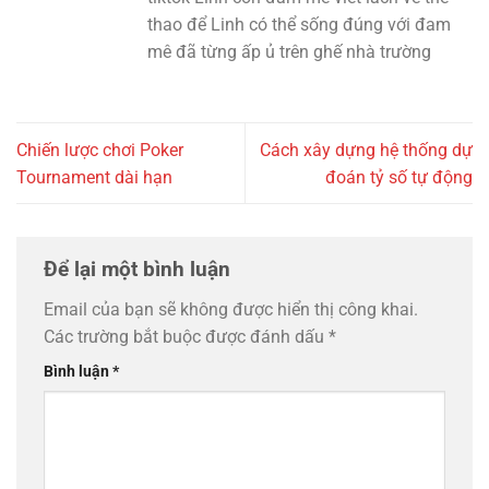
thao để Linh có thể sống đúng với đam
mê đã từng ấp ủ trên ghế nhà trường
Chiến lược chơi Poker
Cách xây dựng hệ thống dự
Tournament dài hạn
đoán tỷ số tự động
Để lại một bình luận
Email của bạn sẽ không được hiển thị công khai.
Các trường bắt buộc được đánh dấu
*
Bình luận
*