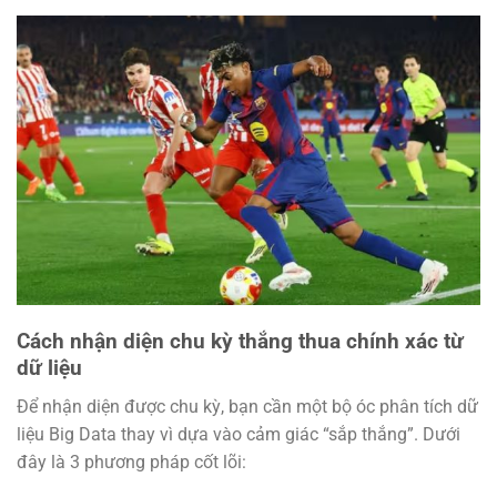
Cách nhận diện chu kỳ thắng thua chính xác từ
dữ liệu
Để nhận diện được chu kỳ, bạn cần một bộ óc phân tích dữ
liệu Big Data thay vì dựa vào cảm giác “sắp thắng”. Dưới
đây là 3 phương pháp cốt lõi: