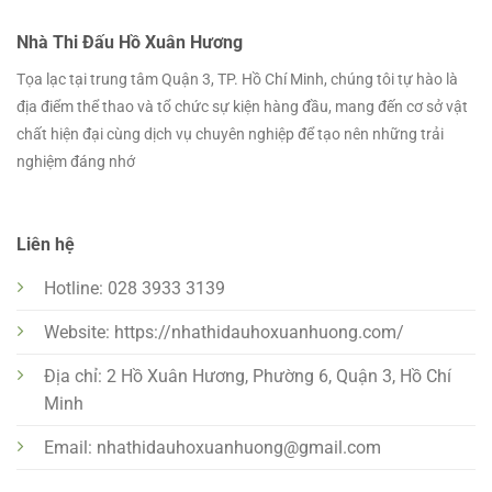
Nhà Thi Đấu Hồ Xuân Hương
Tọa lạc tại trung tâm Quận 3, TP. Hồ Chí Minh, chúng tôi tự hào là
địa điểm thể thao và tổ chức sự kiện hàng đầu, mang đến cơ sở vật
chất hiện đại cùng dịch vụ chuyên nghiệp để tạo nên những trải
nghiệm đáng nhớ
Liên hệ
Hotline: 028 3933 3139
Website: https://nhathidauhoxuanhuong.com/
Địa chỉ: 2 Hồ Xuân Hương, Phường 6, Quận 3, Hồ Chí
Minh
Email:
nhathidauhoxuanhuong@gmail.com