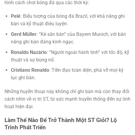
hình cách chơi bóng đá qua các thời kỳ:
Pelé
: Biểu tượng của bóng đá Brazil, với khả năng ghi
bàn và kỹ thuật điêu luyện.
Gerd Müller
: “Kẻ săn bàn” của Bayern Munich, với bản
năng ghi bàn đáng kinh ngạc.
Ronaldo Nazário
: “Người ngoài hành tinh” với tốc độ, kỹ
thuật và sự bùng nổ.
Cristiano Ronaldo
: Tiền đạo toàn diện, phá vỡ mọi kỷ
lục ghi bàn.
Những huyền thoại này không chỉ ghi bàn mà còn thay đổi
cách nhìn về vị trí ST, từ sức mạnh truyền thống đến sự linh
hoạt hiện đại.
Làm Thế Nào Để Trở Thành Một ST Giỏi? Lộ
Trình Phát Triển