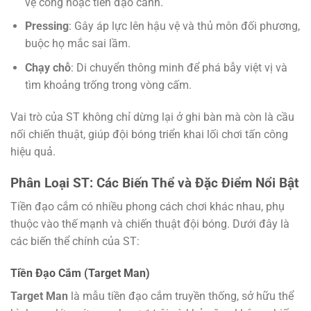
vệ công hoặc tiền đạo cánh.
Pressing
: Gây áp lực lên hậu vệ và thủ môn đối phương,
buộc họ mắc sai lầm.
Chạy chỗ
: Di chuyển thông minh để phá bẫy việt vị và
tìm khoảng trống trong vòng cấm.
Vai trò của ST không chỉ dừng lại ở ghi bàn mà còn là cầu
nối chiến thuật, giúp đội bóng triển khai lối chơi tấn công
hiệu quả.
Phân Loại ST: Các Biến Thể và Đặc Điểm Nổi Bật
Tiền đạo cắm có nhiều phong cách chơi khác nhau, phụ
thuộc vào thế mạnh và chiến thuật đội bóng. Dưới đây là
các biến thể chính của ST:
Tiền Đạo Cắm (Target Man)
Target Man
là mẫu tiền đạo cắm truyền thống, sở hữu thể