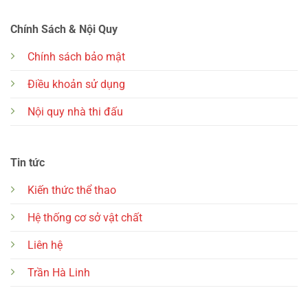
Chính Sách & Nội Quy
Chính sách bảo mật
Điều khoản sử dụng
Nội quy nhà thi đấu
Tin tức
Kiến thức thể thao
Hệ thống cơ sở vật chất
Liên hệ
Trần Hà Linh