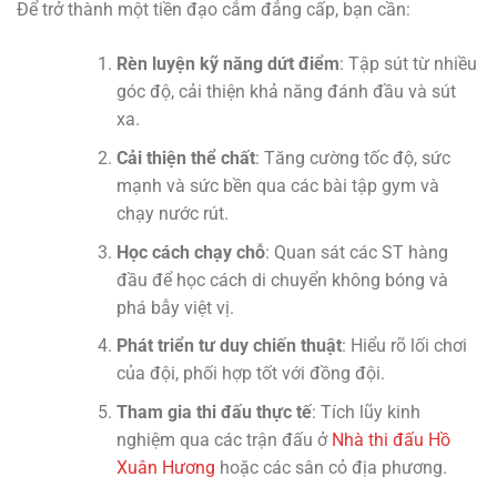
Để trở thành một tiền đạo cắm đẳng cấp, bạn cần:
Rèn luyện kỹ năng dứt điểm
: Tập sút từ nhiều
góc độ, cải thiện khả năng đánh đầu và sút
xa.
Cải thiện thể chất
: Tăng cường tốc độ, sức
mạnh và sức bền qua các bài tập gym và
chạy nước rút.
Học cách chạy chỗ
: Quan sát các ST hàng
đầu để học cách di chuyển không bóng và
phá bẫy việt vị.
Phát triển tư duy chiến thuật
: Hiểu rõ lối chơi
của đội, phối hợp tốt với đồng đội.
Tham gia thi đấu thực tế
: Tích lũy kinh
nghiệm qua các trận đấu ở
Nhà thi đấu Hồ
Xuân Hương
hoặc các sân cỏ địa phương.