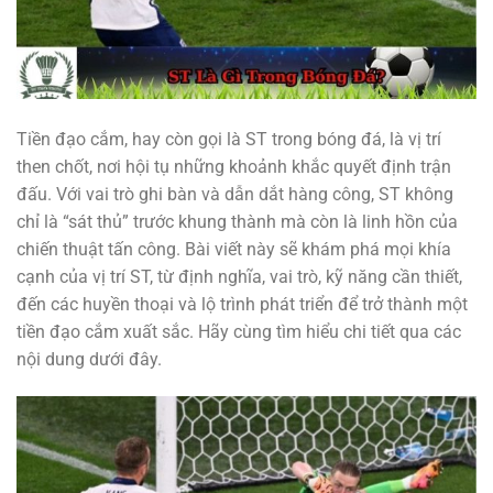
Tiền đạo cắm, hay còn gọi là ST trong bóng đá, là vị trí
then chốt, nơi hội tụ những khoảnh khắc quyết định trận
đấu. Với vai trò ghi bàn và dẫn dắt hàng công, ST không
chỉ là “sát thủ” trước khung thành mà còn là linh hồn của
chiến thuật tấn công. Bài viết này sẽ khám phá mọi khía
cạnh của vị trí ST, từ định nghĩa, vai trò, kỹ năng cần thiết,
đến các huyền thoại và lộ trình phát triển để trở thành một
tiền đạo cắm xuất sắc. Hãy cùng tìm hiểu chi tiết qua các
nội dung dưới đây.