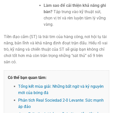
Làm sao để cải thiện khả năng ghi
bàn?
Tập trung vào kỹ thuật sút,
chọn vị trí và rèn luyện tâm lý vững
vàng.
Tiền đạo cắm (ST) là trái tim của hàng công, nơi hội tụ tài
năng, bản lĩnh và khả năng định đoạt trận đấu. Hiểu rõ vai
trò, kỹ năng và chiến thuật của ST sẽ giúp bạn không chỉ
chơi tốt hơn mà còn trân trọng những “sát thủ” số 9 trên
sân cỏ.
Có thể bạn quan tâm:
Tổng kết mùa giải: Những bất ngờ và kỷ nguyên
mới của bóng đá
Phân tích Real Sociedad 2-0 Levante: Sức mạnh
áp đảo