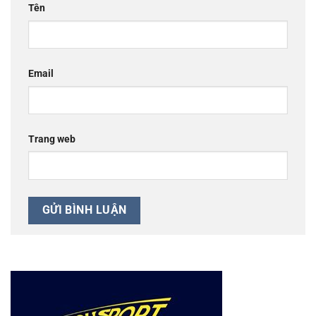
Tên
Email
Trang web