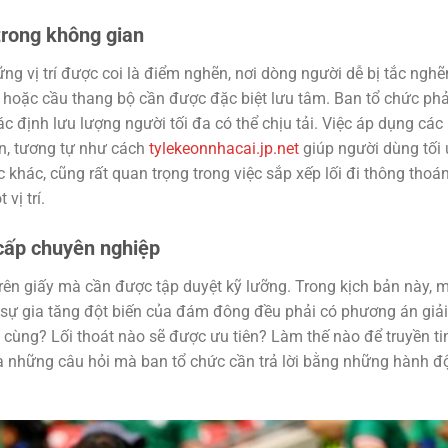
trong không gian
ng vị trí được coi là điểm nghẽn, nơi dòng người dễ bị tắc nghẽ
p hoặc cầu thang bộ cần được đặc biệt lưu tâm. Ban tổ chức phả
ác định lưu lượng người tối đa có thể chịu tải. Việc áp dụng các
an, tương tự như cách
tylekeonnhacai.jp.net
giúp người dùng tối
 khác, cũng rất quan trọng trong việc sắp xếp lối đi thông thoán
vị trí.
cấp chuyên nghiệp
rên giấy mà cần được tập duyệt kỹ lưỡng. Trong kịch bản này, 
 sự gia tăng đột biến của đám đông đều phải có phương án giải
ối cùng? Lối thoát nào sẽ được ưu tiên? Làm thế nào để truyền ti
 là những câu hỏi mà ban tổ chức cần trả lời bằng những hành 