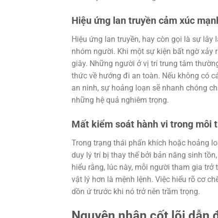
Hiệu ứng lan truyền cảm xúc mạ
Hiệu ứng lan truyền, hay còn gọi là sự lây
nhóm người. Khi một sự kiện bất ngờ xảy ra
giây. Những người ở vị trí trung tâm thườ
thức về hướng đi an toàn. Nếu không có các
an ninh, sự hoảng loạn sẽ nhanh chóng c
những hệ quả nghiêm trọng.
Mất kiểm soát hành vi trong môi
Trong trạng thái phấn khích hoặc hoảng lo
duy lý trí bị thay thế bởi bản năng sinh tồ
hiểu rằng, lúc này, mỗi người tham gia trở
vật lý hơn là mệnh lệnh. Việc hiểu rõ cơ c
dồn ứ trước khi nó trở nên trầm trọng.
Nguyên nhân cốt lõi dẫn 