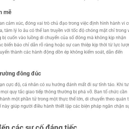
nh mẽ
 lan cảm xúc, đóng vai trò chủ đạo trong việc định hình hành vi 
, tâm lý lo âu có thể lan truyền với tốc độ chóng mặt chỉ trong 
ng bị cuốn vào luồng di chuyển của số đông mà không kịp nhận
 biển báo chỉ dẫn rõ ràng hoặc sự can thiệp kịp thời từ lực lượ
huyển thành các hành động dồn ép không kiểm soát, dẫn đến
 trường đông đúc
ạn cực độ, cá nhân có xu hướng đánh mất đi sự tỉnh táo. Khi tư
n, mọi quy tắc giao tiếp thông thường bị phá vỡ. Ban tổ chức cần
 thành một phần tử trong một thực thể lớn, di chuyển theo quán t
hế này giúp người điều hành thiết lập các biện pháp ngăn chặn s
đến các sự cố đáng tiếc