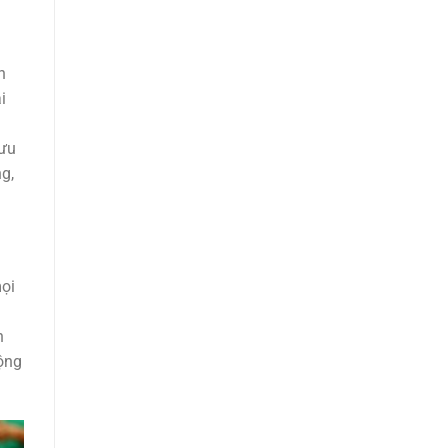
n
i
 ưu
g,
mọi
n
động