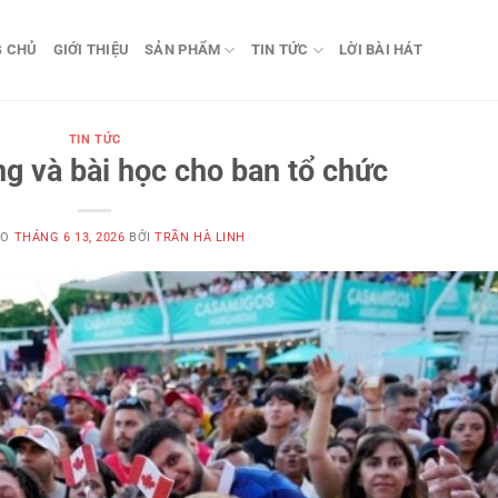
G CHỦ
GIỚI THIỆU
SẢN PHẨM
TIN TỨC
LỜI BÀI HÁT
TIN TỨC
g và bài học cho ban tổ chức
ÀO
THÁNG 6 13, 2026
BỞI
TRẦN HÀ LINH