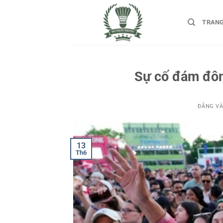
Bỏ
qua
TRAN
nội
dung
Sự cố đám đôn
ĐĂNG V
13
Th6