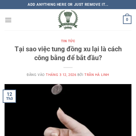
Bỏ
ADD ANYTHING HERE OR JUST REMOVE IT...
qua
nội
0
dung
TIN TỨC
Tại sao việc tung đồng xu lại là cách
công bằng để bắt đầu?
ĐĂNG VÀO
THÁNG 3 12, 2026
BỞI
TRẦN HÀ LINH
12
Th3