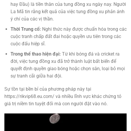
hay Đầu) là tiền thân của tung đồng xu ngày nay. Người
La Mã tin rằng kết quả của việc tung đồng xu phản ánh
ý chí của các vị thần.
Thời Trung cổ:
Nghi thức này được chuẩn hóa trong các
cuộc tranh chấp đất đai hoặc quyền ưu tiên trong các
cuộc đấu hiệp sĩ.
Trong thể thao hiện đại:
Từ khi bóng đá và cricket ra
đời, việc tung đồng xu đã trở thành luật bất biến để
quyết định quyền giao bóng hoặc chọn sân, loại bỏ mọi
sự tranh cãi giữa hai đội.
Sự tồn tại bền bỉ của phương pháp này tại
https://rikvip68.eu.com/ và nhiều lĩnh vực khác chứng tỏ
giá trị niềm tin tuyệt đối mà con người đặt vào nó.