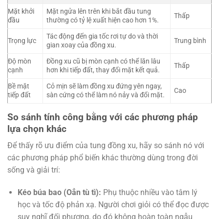
Mặt khởi
Mặt ngửa lên trên khi bắt đầu tung
Thấp
đầu
thường có tỷ lệ xuất hiện cao hơn 1%.
Tác động đến gia tốc rơi tự do và thời
Trọng lực
Trung bình
gian xoay của đồng xu.
Độ mòn
Đồng xu cũ bị mòn cạnh có thể lăn lâu
Thấp
cạnh
hơn khi tiếp đất, thay đổi mặt kết quả.
Bề mặt
Cỏ mịn sẽ làm đồng xu đứng yên ngay,
Cao
tiếp đất
sàn cứng có thể làm nó nảy và đổi mặt.
So sánh tính công bằng với các phương pháp
lựa chọn khác
Để thấy rõ ưu điểm của tung đồng xu, hãy so sánh nó với
các phương pháp phổ biến khác thường dùng trong đời
sống và giải trí:
Kéo búa bao (Oẳn tù tì):
Phụ thuộc nhiều vào tâm lý
học và tốc độ phản xạ. Người chơi giỏi có thể đọc được
suy nghĩ đối phương, do đó không hoàn toàn ngẫu