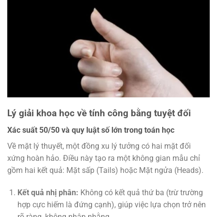
Lý giải khoa học về tính công bằng tuyệt đối
Xác suất 50/50 và quy luật số lớn trong toán học
Về mặt lý thuyết, một đồng xu lý tưởng có hai mặt đối
xứng hoàn hảo. Điều này tạo ra một không gian mẫu chỉ
gồm hai kết quả: Mặt sấp (Tails) hoặc Mặt ngửa (Heads).
Kết quả nhị phân:
Không có kết quả thứ ba (trừ trường
hợp cực hiếm là đứng cạnh), giúp việc lựa chọn trở nên
rõ ràng, không nhập nhằng.