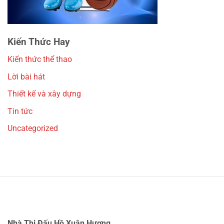
Kiến Thức Hay
Kiến thức thể thao
Lời bài hát
Thiết kế và xây dựng
Tin tức
Uncategorized
Nhà Thi Đấu Hồ Xuân Hương