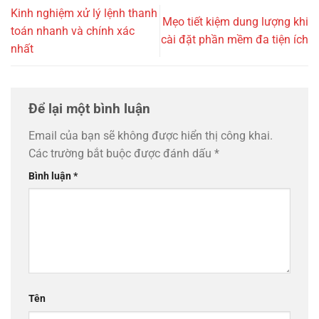
Kinh nghiệm xử lý lệnh thanh
Mẹo tiết kiệm dung lượng khi
toán nhanh và chính xác
cài đặt phần mềm đa tiện ích
nhất
Để lại một bình luận
Email của bạn sẽ không được hiển thị công khai.
Các trường bắt buộc được đánh dấu
*
Bình luận
*
Tên