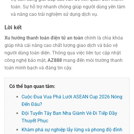
toán. Sự hỗ trợ nhanh chóng giúp người dùng yên tâm
và nâng cao trải nghiệm sử dụng dịch vụ.
Lời kết
Xu hướng thanh toán điện tử an toàn
chính là chìa khóa
giúp nhà cái nâng cao chất lượng giao dịch và bảo vệ
người dùng toàn diện. Thông qua việc liên tục cập nhật
công nghệ bảo mật,
AZ888
mang đến môi trường thanh
toán minh bạch và đáng tin cậy.
Có thể bạn quan tâm:
Cuộc Đua Vua Phá Lưới ASEAN Cup 2026 Nóng
Đến Đâu?
Đội Tuyển Tây Ban Nha Giành Vé Đi Tiếp Đầy
Thuyết Phục
Khám phá sự nghiệp lẫy lừng và phong độ đỉnh