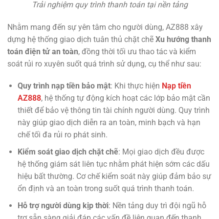
Trải nghiệm quy trình thanh toán tại nền tảng
Nhằm mang đến sự yên tâm cho người dùng, AZ888 xây
dựng hệ thống giao dịch tuân thủ chặt chẽ
Xu hướng thanh
toán điện tử an toàn
, đồng thời tối ưu thao tác và kiểm
soát rủi ro xuyên suốt quá trình sử dụng, cụ thể như sau:
Quy trình nạp tiền bảo mật
: Khi thực hiện
Nạp tiền
AZ888
, hệ thống tự động kích hoạt các lớp bảo mật cần
thiết để bảo vệ thông tin tài chính người dùng. Quy trình
này giúp giao dịch diễn ra an toàn, minh bạch và hạn
chế tối đa rủi ro phát sinh.
Kiểm soát giao dịch chặt chẽ
: Mọi giao dịch đều được
hệ thống giám sát liên tục nhằm phát hiện sớm các dấu
hiệu bất thường. Cơ chế kiểm soát này giúp đảm bảo sự
ổn định và an toàn trong suốt quá trình thanh toán.
Hỗ trợ người dùng kịp thời
: Nền tảng duy trì đội ngũ hỗ
trợ sẵn sàng giải đáp các vấn đề liên quan đến thanh