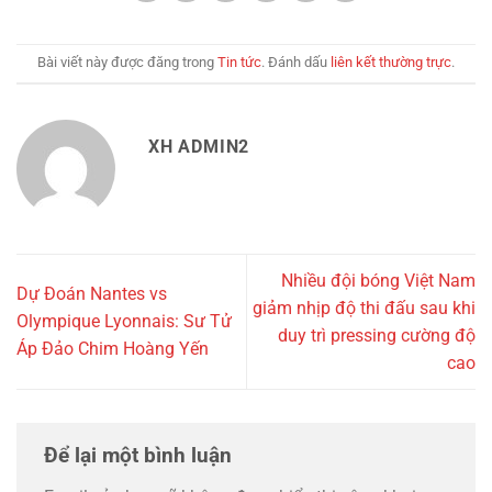
Bài viết này được đăng trong
Tin tức
. Đánh dấu
liên kết thường trực
.
XH ADMIN2
Nhiều đội bóng Việt Nam
Dự Đoán Nantes vs
giảm nhịp độ thi đấu sau khi
Olympique Lyonnais: Sư Tử
duy trì pressing cường độ
Áp Đảo Chim Hoàng Yến
cao
Để lại một bình luận