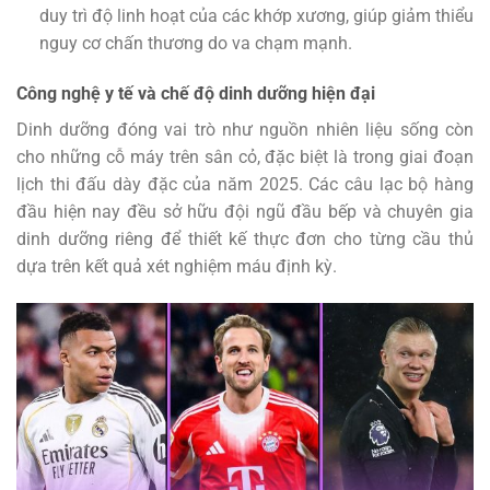
duy trì độ linh hoạt của các khớp xương, giúp giảm thiểu
nguy cơ chấn thương do va chạm mạnh.
Công nghệ y tế và chế độ dinh dưỡng hiện đại
Dinh dưỡng đóng vai trò như nguồn nhiên liệu sống còn
cho những cỗ máy trên sân cỏ, đặc biệt là trong giai đoạn
lịch thi đấu dày đặc của năm 2025. Các câu lạc bộ hàng
đầu hiện nay đều sở hữu đội ngũ đầu bếp và chuyên gia
dinh dưỡng riêng để thiết kế thực đơn cho từng cầu thủ
dựa trên kết quả xét nghiệm máu định kỳ.