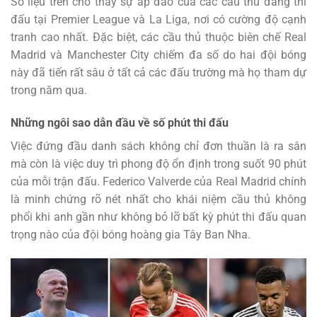
Số liệu trên cho thấy sự áp đảo của các cầu thủ đang thi
đấu tại Premier League và La Liga, nơi có cường độ cạnh
tranh cao nhất. Đặc biệt, các cầu thủ thuộc biên chế Real
Madrid và Manchester City chiếm đa số do hai đội bóng
này đã tiến rất sâu ở tất cả các đấu trường mà họ tham dự
trong năm qua.
Những ngôi sao dẫn đầu về số phút thi đấu
Việc đứng đầu danh sách không chỉ đơn thuần là ra sân
mà còn là việc duy trì phong độ ổn định trong suốt 90 phút
của mỗi trận đấu. Federico Valverde của Real Madrid chính
là minh chứng rõ nét nhất cho khái niệm cầu thủ không
phổi khi anh gần như không bỏ lỡ bất kỳ phút thi đấu quan
trọng nào của đội bóng hoàng gia Tây Ban Nha.