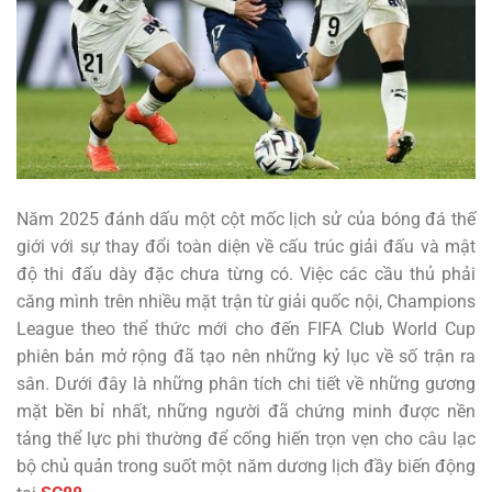
Năm 2025 đánh dấu một cột mốc lịch sử của bóng đá thế
giới với sự thay đổi toàn diện về cấu trúc giải đấu và mật
độ thi đấu dày đặc chưa từng có. Việc các cầu thủ phải
căng mình trên nhiều mặt trận từ giải quốc nội, Champions
League theo thể thức mới cho đến FIFA Club World Cup
phiên bản mở rộng đã tạo nên những kỷ lục về số trận ra
sân. Dưới đây là những phân tích chi tiết về những gương
mặt bền bỉ nhất, những người đã chứng minh được nền
tảng thể lực phi thường để cống hiến trọn vẹn cho câu lạc
bộ chủ quản trong suốt một năm dương lịch đầy biến động