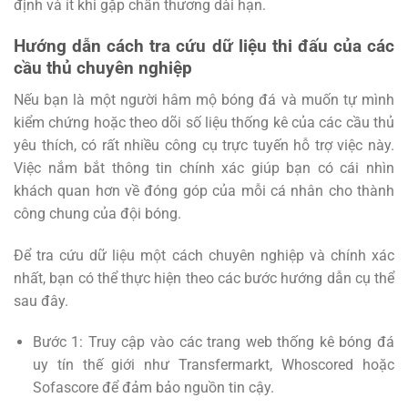
định và ít khi gặp chấn thương dài hạn.
Hướng dẫn cách tra cứu dữ liệu thi đấu của các
cầu thủ chuyên nghiệp
Nếu bạn là một người hâm mộ bóng đá và muốn tự mình
kiểm chứng hoặc theo dõi số liệu thống kê của các cầu thủ
yêu thích, có rất nhiều công cụ trực tuyến hỗ trợ việc này.
Việc nắm bắt thông tin chính xác giúp bạn có cái nhìn
khách quan hơn về đóng góp của mỗi cá nhân cho thành
công chung của đội bóng.
Để tra cứu dữ liệu một cách chuyên nghiệp và chính xác
nhất, bạn có thể thực hiện theo các bước hướng dẫn cụ thể
sau đây.
Bước 1: Truy cập vào các trang web thống kê bóng đá
uy tín thế giới như Transfermarkt, Whoscored hoặc
Sofascore để đảm bảo nguồn tin cậy.