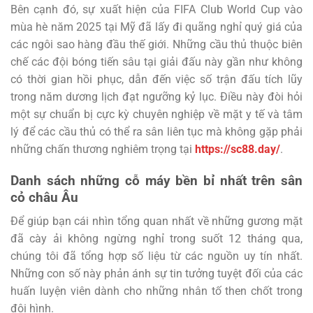
Bên cạnh đó, sự xuất hiện của FIFA Club World Cup vào
mùa hè năm 2025 tại Mỹ đã lấy đi quãng nghỉ quý giá của
các ngôi sao hàng đầu thế giới. Những cầu thủ thuộc biên
chế các đội bóng tiến sâu tại giải đấu này gần như không
có thời gian hồi phục, dẫn đến việc số trận đấu tích lũy
trong năm dương lịch đạt ngưỡng kỷ lục. Điều này đòi hỏi
một sự chuẩn bị cực kỳ chuyên nghiệp về mặt y tế và tâm
lý để các cầu thủ có thể ra sân liên tục mà không gặp phải
những chấn thương nghiêm trọng tại
https://sc88.day/
.
Danh sách những cỗ máy bền bỉ nhất trên sân
cỏ châu Âu
Để giúp bạn cái nhìn tổng quan nhất về những gương mặt
đã cày ải không ngừng nghỉ trong suốt 12 tháng qua,
chúng tôi đã tổng hợp số liệu từ các nguồn uy tín nhất.
Những con số này phản ánh sự tin tưởng tuyệt đối của các
huấn luyện viên dành cho những nhân tố then chốt trong
đội hình.