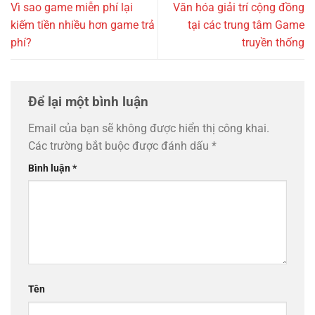
Vì sao game miễn phí lại
Văn hóa giải trí cộng đồng
kiếm tiền nhiều hơn game trả
tại các trung tâm Game
phí?
truyền thống
Để lại một bình luận
Email của bạn sẽ không được hiển thị công khai.
Các trường bắt buộc được đánh dấu
*
Bình luận
*
Tên