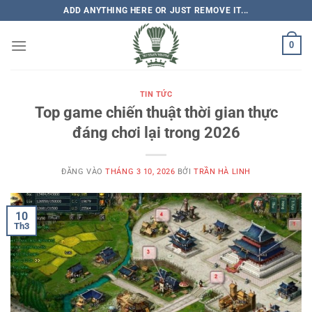
Bỏ
ADD ANYTHING HERE OR JUST REMOVE IT...
qua
nội
0
dung
TIN TỨC
Top game chiến thuật thời gian thực
đáng chơi lại trong 2026
ĐĂNG VÀO
THÁNG 3 10, 2026
BỞI
TRẦN HÀ LINH
10
Th3