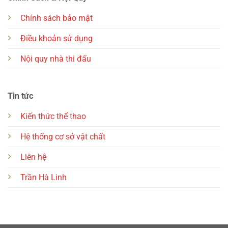
Chính sách bảo mật
Điều khoản sử dụng
Nội quy nhà thi đấu
Tin tức
Kiến thức thể thao
Hệ thống cơ sở vật chất
Liên hệ
Trần Hà Linh