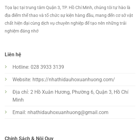
Tọa lạc tại trung tâm Quận 3, TP. Hồ Chí Minh, chúng tôi tự hào là
địa điểm thể thao và tổ chức sự kiện hàng đầu, mang đến cơ sở vật
chất hiện đại cùng dịch vụ chuyên nghiệp để tạo nên những trải
nghiệm đáng nhớ
Liên hệ
Hotline: 028 3933 3139
Website: https://nhathidauhoxuanhuong.com/
Địa chỉ: 2 Hồ Xuân Hương, Phường 6, Quận 3, Hồ Chí
Minh
Email:
nhathidauhoxuanhuong@gmail.com
Chính Sách & Nội Quy