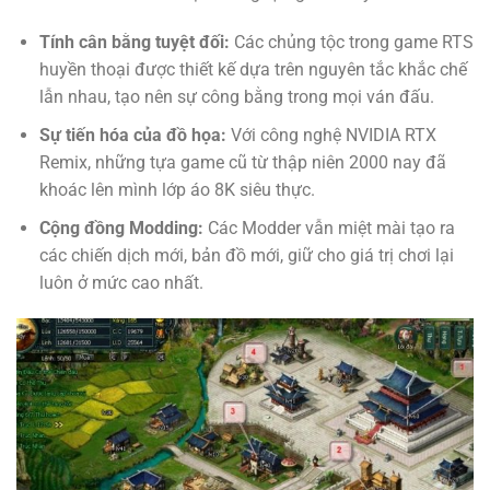
Tính cân bằng tuyệt đối:
Các chủng tộc trong game RTS
huyền thoại được thiết kế dựa trên nguyên tắc khắc chế
lẫn nhau, tạo nên sự công bằng trong mọi ván đấu.
Sự tiến hóa của đồ họa:
Với công nghệ NVIDIA RTX
Remix, những tựa game cũ từ thập niên 2000 nay đã
khoác lên mình lớp áo 8K siêu thực.
Cộng đồng Modding:
Các Modder vẫn miệt mài tạo ra
các chiến dịch mới, bản đồ mới, giữ cho giá trị chơi lại
luôn ở mức cao nhất.