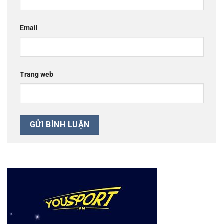
Email
Trang web