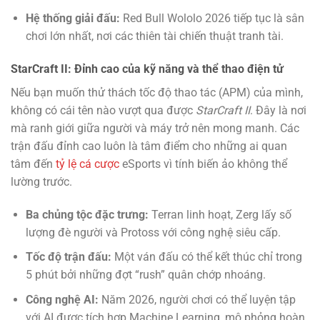
Hệ thống giải đấu:
Red Bull Wololo 2026 tiếp tục là sân
chơi lớn nhất, nơi các thiên tài chiến thuật tranh tài.
StarCraft II: Đỉnh cao của kỹ năng và thể thao điện tử
Nếu bạn muốn thử thách tốc độ thao tác (APM) của mình,
không có cái tên nào vượt qua được
StarCraft II
. Đây là nơi
mà ranh giới giữa người và máy trở nên mong manh. Các
trận đấu đỉnh cao luôn là tâm điểm cho những ai quan
tâm đến
tỷ lệ cá cược
eSports vì tính biến ảo không thể
lường trước.
Ba chủng tộc đặc trưng:
Terran linh hoạt, Zerg lấy số
lượng đè người và Protoss với công nghệ siêu cấp.
Tốc độ trận đấu:
Một ván đấu có thể kết thúc chỉ trong
5 phút bởi những đợt “rush” quân chớp nhoáng.
Công nghệ AI:
Năm 2026, người chơi có thể luyện tập
với AI được tích hợp Machine Learning, mô phỏng hoàn