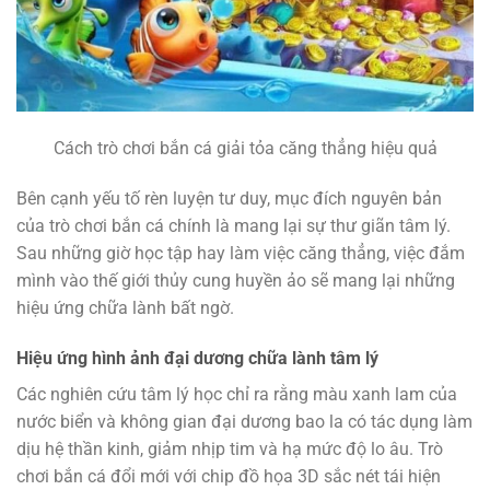
Cách trò chơi bắn cá giải tỏa căng thẳng hiệu quả
Bên cạnh yếu tố rèn luyện tư duy, mục đích nguyên bản
của trò chơi bắn cá chính là mang lại sự thư giãn tâm lý.
Sau những giờ học tập hay làm việc căng thẳng, việc đắm
mình vào thế giới thủy cung huyền ảo sẽ mang lại những
hiệu ứng chữa lành bất ngờ.
Hiệu ứng hình ảnh đại dương chữa lành tâm lý
Các nghiên cứu tâm lý học chỉ ra rằng màu xanh lam của
nước biển và không gian đại dương bao la có tác dụng làm
dịu hệ thần kinh, giảm nhịp tim và hạ mức độ lo âu. Trò
chơi bắn cá đổi mới với chip đồ họa 3D sắc nét tái hiện