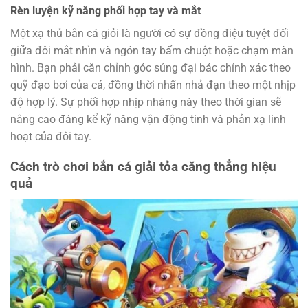
Rèn luyện kỹ năng phối hợp tay và mắt
Một xạ thủ bắn cá giỏi là người có sự đồng điệu tuyệt đối
giữa đôi mắt nhìn và ngón tay bấm chuột hoặc chạm màn
hình. Bạn phải căn chỉnh góc súng đại bác chính xác theo
quỹ đạo bơi của cá, đồng thời nhấn nhả đạn theo một nhịp
độ hợp lý. Sự phối hợp nhịp nhàng này theo thời gian sẽ
nâng cao đáng kể kỹ năng vận động tinh và phản xạ linh
hoạt của đôi tay.
Cách trò chơi bắn cá giải tỏa căng thẳng hiệu
quả