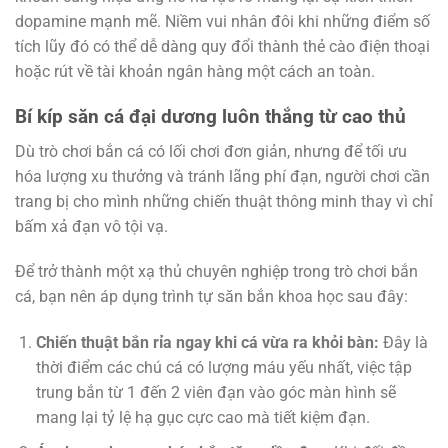
dopamine mạnh mẽ. Niềm vui nhân đôi khi những điểm số
tích lũy đó có thể dễ dàng quy đổi thành thẻ cào điện thoại
hoặc rút về tài khoản ngân hàng một cách an toàn.
Bí kíp săn cá đại dương luôn thắng từ cao thủ
Dù trò chơi bắn cá có lối chơi đơn giản, nhưng để tối ưu
hóa lượng xu thưởng và tránh lãng phí đạn, người chơi cần
trang bị cho mình những chiến thuật thông minh thay vì chỉ
bấm xả đạn vô tội vạ.
Để trở thành một xạ thủ chuyên nghiệp trong trò chơi bắn
cá, bạn nên áp dụng trình tự săn bắn khoa học sau đây:
Chiến thuật bắn rỉa ngay khi cá vừa ra khỏi bàn:
Đây là
thời điểm các chú cá có lượng máu yếu nhất, việc tập
trung bắn từ 1 đến 2 viên đạn vào góc màn hình sẽ
mang lại tỷ lệ hạ gục cực cao mà tiết kiệm đạn.