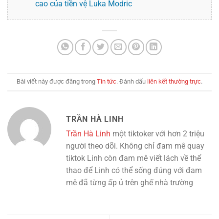
cao của tiền vệ Luka Modric
Bài viết này được đăng trong
Tin tức
. Đánh dấu
liên kết thường trực
.
TRẦN HÀ LINH
Trần Hà Linh
một tiktoker với hơn 2 triệu
người theo dõi. Không chỉ đam mê quay
tiktok Linh còn đam mê viết lách về thể
thao để Linh có thể sống đúng với đam
mê đã từng ấp ủ trên ghế nhà trường