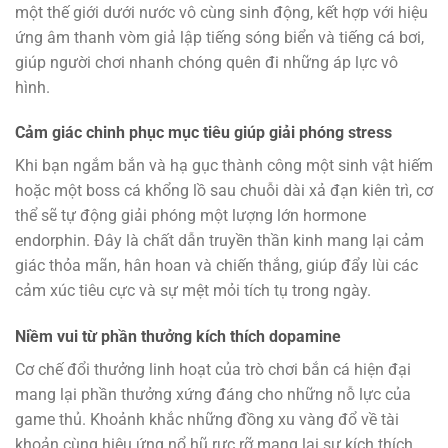
một thế giới dưới nước vô cùng sinh động, kết hợp với hiệu
ứng âm thanh vòm giả lập tiếng sóng biển và tiếng cá bơi,
giúp người chơi nhanh chóng quên đi những áp lực vô
hình.
Cảm giác chinh phục mục tiêu giúp giải phóng stress
Khi bạn ngắm bắn và hạ gục thành công một sinh vật hiếm
hoặc một boss cá khổng lồ sau chuỗi dài xả đạn kiên trì, cơ
thể sẽ tự động giải phóng một lượng lớn hormone
endorphin. Đây là chất dẫn truyền thần kinh mang lại cảm
giác thỏa mãn, hân hoan và chiến thắng, giúp đẩy lùi các
cảm xúc tiêu cực và sự mệt mỏi tích tụ trong ngày.
Niềm vui từ phần thưởng kích thích dopamine
Cơ chế đổi thưởng linh hoạt của trò chơi bắn cá hiện đại
mang lại phần thưởng xứng đáng cho những nỗ lực của
game thủ. Khoảnh khắc những đồng xu vàng đổ về tài
khoản cùng hiệu ứng nổ hũ rực rỡ mang lại sự kích thích