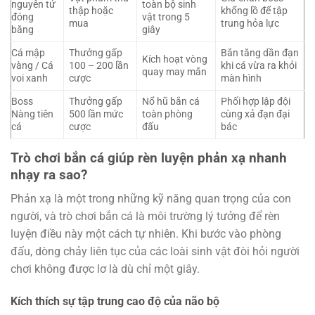
nguyên tử
toàn bộ sinh
thập hoặc
khổng lồ để tập
đóng
vật trong 5
mua
trung hỏa lực
băng
giây
Cá mập
Thưởng gấp
Bắn tăng dần đạn
Kích hoạt vòng
vàng / Cá
100 – 200 lần
khi cá vừa ra khỏi
quay may mắn
voi xanh
cược
màn hình
Boss
Thưởng gấp
Nổ hũ bắn cá
Phối hợp lập đội
Nàng tiên
500 lần mức
toàn phòng
cùng xả đạn đại
cá
cược
đấu
bác
Trò chơi bắn cá giúp rèn luyện phản xạ nhanh
nhạy ra sao?
Phản xạ là một trong những kỹ năng quan trọng của con
người, và trò chơi bắn cá là môi trường lý tưởng để rèn
luyện điều này một cách tự nhiên. Khi bước vào phòng
đấu, dòng chảy liên tục của các loài sinh vật đòi hỏi người
chơi không được lơ là dù chỉ một giây.
Kích thích sự tập trung cao độ của não bộ