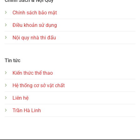
Chính Sách & Nội Quy
Chính sách bảo mật
Điều khoản sử dụng
Nội quy nhà thi đấu
Tin tức
Kiến thức thể thao
Hệ thống cơ sở vật chất
Liên hệ
Trần Hà Linh