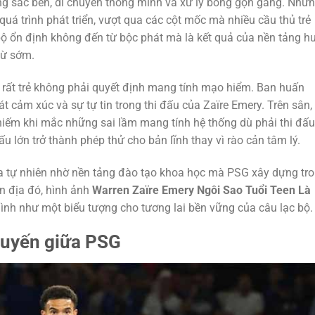
g sắc bén, di chuyển thông minh và xử lý bóng gọn gàng. Nhữ
uá trình phát triển, vượt qua các cột mốc mà nhiều cầu thủ trẻ
bộ ổn định không đến từ bộc phát mà là kết quả của nền tảng h
từ sớm.
n rất trẻ không phải quyết định mang tính mạo hiểm. Ban huấn
 cảm xúc và sự tự tin trong thi đấu của Zaïre Emery. Trên sân,
 hiếm khi mắc những sai lầm mang tính hệ thống dù phải thi đấu
u lớn trở thành phép thử cho bản lĩnh thay vì rào cản tâm lý.
ra tự nhiên nhờ nền tảng đào tạo khoa học mà PSG xây dựng tr
ản địa đó, hình ảnh
Warren Zaïre Emery Ngôi Sao Tuổi Teen Là
nh như một biểu tượng cho tương lai bền vững của câu lạc bộ.
 tuyến giữa PSG