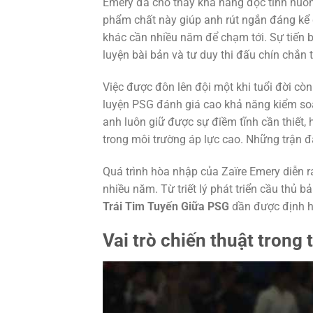
Emery đã cho thấy khả năng đọc tình huốn
phẩm chất này giúp anh rút ngắn đáng kể q
khác cần nhiều năm để chạm tới. Sự tiến 
luyện bài bản và tư duy thi đấu chín chắn 
Việc được đôn lên đội một khi tuổi đời cò
luyện PSG đánh giá cao khả năng kiểm soát
anh luôn giữ được sự điềm tĩnh cần thiết,
trong môi trường áp lực cao. Những trận đấ
Quá trình hòa nhập của Zaïre Emery diễn 
nhiều năm. Từ triết lý phát triển cầu thủ b
Trái Tim Tuyến Giữa PSG
dần được định hì
Vai trò chiến thuật trong