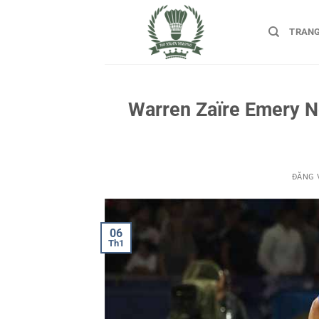
Bỏ
qua
TRAN
nội
dung
Warren Zaïre Emery N
ĐĂNG
06
Th1