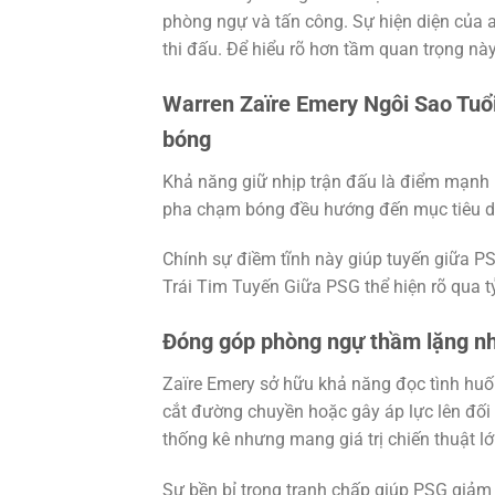
phòng ngự và tấn công. Sự hiện diện của an
thi đấu. Để hiểu rõ hơn tầm quan trọng này
Warren Zaïre Emery Ngôi Sao Tuổi
bóng
Khả năng giữ nhịp trận đấu là điểm mạnh n
pha chạm bóng đều hướng đến mục tiêu duy
Chính sự điềm tĩnh này giúp tuyến giữa 
Trái Tim Tuyến Giữa PSG thể hiện rõ qua t
Đóng góp phòng ngự thầm lặng n
Zaïre Emery sở hữu khả năng đọc tình huố
cắt đường chuyền hoặc gây áp lực lên đối
thống kê nhưng mang giá trị chiến thuật lớ
Sự bền bỉ trong tranh chấp giúp PSG giảm 