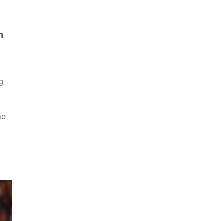
n
g
ao
H