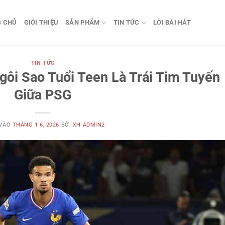
G CHỦ
GIỚI THIỆU
SẢN PHẨM
TIN TỨC
LỜI BÀI HÁT
TIN TỨC
gôi Sao Tuổi Teen Là Trái Tim Tuyến
Giữa PSG
 VÀO
THÁNG 1 6, 2026
BỞI
XH ADMIN2