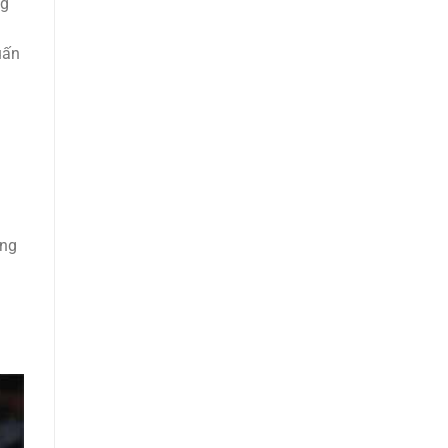
ng
uấn
ong