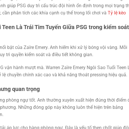
h giúp PSG duy trì cấu trúc đội hình ổn định trong mọi trạng t
, cần phân tích các khía cạnh cụ thể trong lối chơi và
Tỷ lệ kèo
 Teen Là Trái Tim Tuyến Giữa PSG trong kiểm soát
ổi bật của Zaïre Emery. Anh hiếm khi xử lý bóng vội vàng. Mỗi
 trì quyền kiểm soát và điều tiết không gian.
PSG vận hành mượt mà. Warren Zaïre Emery Ngôi Sao Tuổi Teen 
ỷ lệ chuyền chính xác cao và khả năng thoát pressing hiệu quả.
hưng quan trọng
ng phòng ngự tốt. Anh thường xuyên xuất hiện đúng thời điểm 
 phương. Những đóng góp này không luôn thể hiện trên bảng
n.
tải áp lực cho hàng phòng ngự. Đây là yếu tố then chốt giúp độ