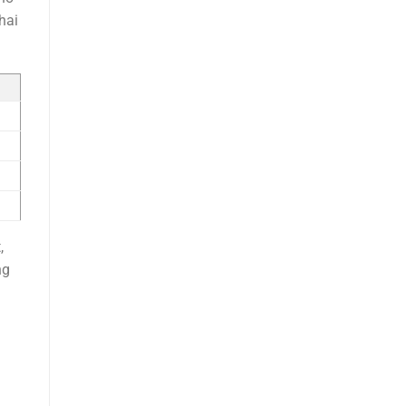
hai
,
ng