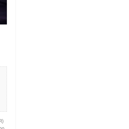
R)
cho