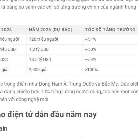
 là bảng so sánh các chỉ số tăng trưởng chính của ngành trong 
 2024
NĂM 2026 (DỰ BÁO)
TỐC ĐỘ TĂNG TRƯỞNG
riệu người
720 triệu người
~31%
riệu USD
1.2 tỷ USD
~50%
ỷ USD
18.5 tỷ USD
~54%
 giải
2,500 giải
>100%
ực trọng điểm như Đông Nam Á, Trung Quốc và Bắc Mỹ. Đặc biệt
ha đang chiếm hơn 70% tổng lượng người dùng, tạo nên một cộ
bén với công nghệ mới.
hao điện tử dẫn đầu năm nay
ain