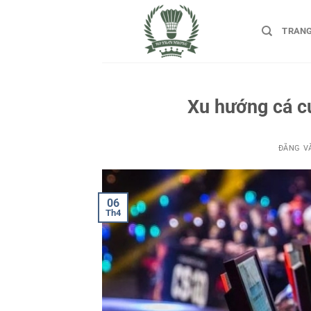
Bỏ
qua
TRAN
nội
dung
Xu hướng cá cư
ĐĂNG 
06
Th4