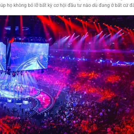
iúp họ không bỏ lỡ bất kỳ cơ hội đầu tư nào dù đang ở bất cứ đ