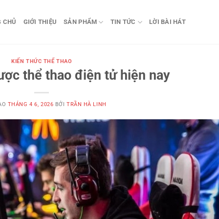
G CHỦ
GIỚI THIỆU
SẢN PHẨM
TIN TỨC
LỜI BÀI HÁT
KIẾN THỨC THỂ THAO
ợc thể thao điện tử hiện nay
VÀO
THÁNG 4 6, 2026
BỞI
TRẦN HÀ LINH