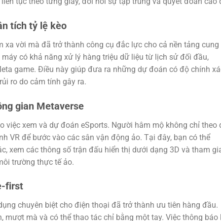
liên tục theo từng giây, đòi hỏi sự tập trung và quyết đoán cao 
n tích tỷ lệ kèo
ệm xa vời mà đã trở thành công cụ đắc lực cho cả nền tảng cung
máy có khả năng xử lý hàng triệu dữ liệu từ lịch sử đối đầu,
eta game. Điều này giúp đưa ra những dự đoán có độ chính xá
rủi ro do cảm tính gây ra.
không gian Metaverse
 việc xem và dự đoán eSports. Người hâm mộ không chỉ theo 
h VR để bước vào các sân vận động ảo. Tại đây, bạn có thể
ác, xem các thông số trận đấu hiển thị dưới dạng 3D và tham gi
ôi trường thực tế ảo.
-first
ụng chuyên biệt cho điện thoại đã trở thành ưu tiên hàng đầu.
, mượt mà và có thể thao tác chỉ bằng một tay. Việc thông báo 