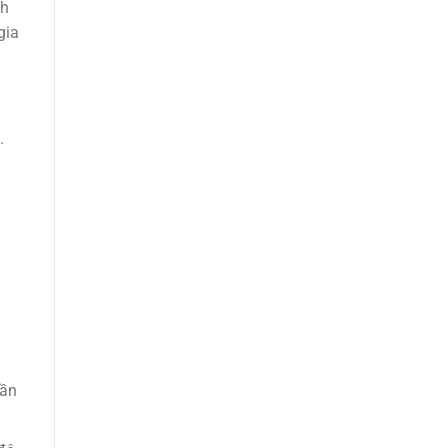
ch
gia
.
hần