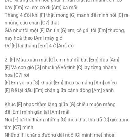
bay
[Em]
xa, em có đi
[Am]
xa mãi
Tháng 4 đôi khi
[F]
thật mong
[G]
manh để mình nói
[C]
ra
những câu chân
[C7]
thật
Giá như tôi một
[F]
lần tin
[G]
em, cô gái tôi
[Em]
thương,
nay hoá theo
[Am]
mây gió
Để
[F]
lại tháng
[Em]
4 ở
[Am]
đó
2.
[F]
Mùa xuân mất
[G]
em như đã bắt
[Em]
đầu
[Am]
[F]
Và cơn gió
[G]
như khẽ vô tình
[C]
lay từng nhành
hoa
[C7]
rơi
[F]
Em vội xa
[G]
khuất
[Em]
theo tia nắng
[Am]
chiều
[F]
Để lại dấu
[Em]
chân giữa cánh đồng
[Am]
xanh
Khúc
[F]
nhạc thầm lặng giữa
[G]
chiều muộn màng
để
[Em]
mình gần lại
[Am]
mãi
Nói
[F]
lời thì thầm những
[G]
điều thật thà đã
[C]
giữ trong
tim
[C7]
mình
Những
[F]
chặng đường dài ngỡ
[G]
mình mệt nhoài