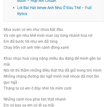
Buồn – Hợp Âm Chuẩn
Lời Bài Hát Amee Anh Nhà Ở Đâu Thế – Full
Rylics
Mùa xuân có em như chưa bắt đầu
Và cơn gió như khẽ mơn man lay từng nhành hoa rơi
Em đã bước tới như em đã từng
Chạy trốn với anh trên cánh đồng xanh
Khúc nhạc hoà cùng nắng chiều dịu dàng để mình gần lại
mãi
Nói lời thì thầm những điều thật thà đã giữ trong tim mình
Những chặng đường dài ngỡ mình mệt nhoài đã một lần
gục ngã
Tháng tư có em ở đây nhìn tôi mỉm cười
Những cánh hoa phai tàn thật nhanh
Em có bay xa em có đi xa mãi