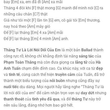
bay
[Em]
xa, em đã đi
[Am]
xa mãi
Tháng 4 đôi khi
[F]
thật mong
[G]
manh để mình nói
[C]
ra
những câu chân
[C7]
thật
Giá như tôi một
[F]
lần tin
[G]
em, cô gái tôi
[Em]
thương,
nay hoá theo
[Am]
mây gió
Để
[F]
lại tháng
[Em]
4 xa
[Am]
mãi
Để
[F]
lại tháng
[Em]
4 mình
[Am]
anh.
Tháng Tư Là Lời Nói Dối Của Em
là một bản
Ballad
thành
công rực rỡ, không chỉ khẳng định tài năng
sáng tác
của
Phạm Toàn Thắng
mà còn đưa giọng ca
lãng tử
của
Hà
Anh Tuấn
chạm đến đỉnh cao. Ca khúc này, với ca từ
đẹp
và
tinh tế
, cùng cách thể hiện
truyền cảm
của Tuấn, đã trở
thành một biểu tượng của
nỗi buồn
nhưng cũng đầy sự
nuối tiếc
dịu dàng. Mọi người hãy lắng nghe “Tháng Tư là
lời nói dối của em” để cảm nhận trọn vẹn sự
day dứt
nhưng
thanh thoát
của
tình yêu đã qua
, và để
tháng Tư
này trở
nên sâu lắng, đáng nhớ hơn bao giờ hết.