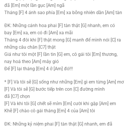
đã
[Em]
một lần gục
[Am]
ngã
Tháng
[F]
4 ánh sao phía
[Em]
xa bỗng nhiên dần
[Am]
tàn
ĐK: Những cánh hoa phai
[F]
tàn thật
[G]
nhanh, em có
bay
[Em]
xa, em có đi
[Am]
xa mãi
Tháng 4 đôi khi
[F]
thật mong
[G]
manh để mình nói
[C]
ra
những câu chân
[C7]
thật
Giá như tôi một
[F]
lần tin
[G]
em, cô gái tôi
[Em]
thương,
nay hoá theo
[Am]
mây gió
Để
[F]
lại tháng
[Em]
4 ở
[Am]
đó!!!
*
[F]
Và tôi sẽ
[G]
sống như những
[Em]
gì em từng
[Am]
mơ
[F]
Và tôi sẽ
[G]
bước tiếp trên con
[C]
đường mình
đã
[C7]
chọn
[F]
Và khi tôi
[G]
chết sẽ mỉm
[Em]
cười khi gặp
[Am]
em
Khẽ
[F]
chào cô gái tháng
[Em]
4 của
[Am]
tôi
ĐK: Những kỷ niệm phai
[F]
tàn thật
[G]
nhanh, em đã