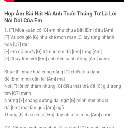
Hợp Âm Bài Hát Hà Anh Tuấn Tháng Tư Là Lời
Nói Dối Của Em
1.
[F]
Mùa xuân có
[G]
em như chưa bắt
[Em]
đầu
[Am]
[F]
Và cơn gió
[G]
như khẽ mơn man
[C]
lay từng nhành
hoa
[C7]
rơi
[F]
Em đã bước
[G]
tới như em đã
[Em]
từng
[Am]
[F]
Chạy trốn với
[Em]
anh đến cánh đồng
[Am]
xanh
Khúc
[F]
nhạc hoà cùng nắng
[G]
chiều dịu dàng
để
[Em]
mình gần lại
[Am]
mãi
Nói
[F]
lời thì thầm những
[G]
điều thật thà đã
[C]
giữ trong
tim
[C7]
mình
Những
[F]
chặng đường dài ngỡ
[G]
mình mệt nhoài
đã
[Em]
một lần gục
[Am]
ngã
Tháng
[F]
4 có em ở
[Em]
đây nhìn tôi mỉm
[Am]
cười
ĐK: Những cánh hoa phai
[F]
tàn thật
[G]
nhanh, em có