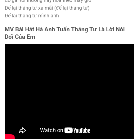
Cô gái tôi thương nay hoá theo mây gió
Để lại tháng tư xa mãi (để lại tháng tư)
Để lại tháng tư mình anh
MV Bài Hát Hà Anh Tuấn Tháng Tư Là Lời Nói
Dối Của Em