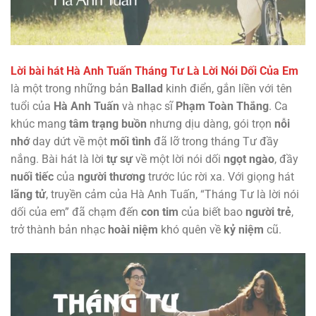
Lời bài hát Hà Anh Tuấn Tháng Tư Là Lời Nói Dối Của Em
là một trong những bản
Ballad
kinh điển, gắn liền với tên
tuổi của
Hà Anh Tuấn
và nhạc sĩ
Phạm Toàn Thắng
. Ca
khúc mang
tâm trạng buồn
nhưng dịu dàng, gói trọn
nỗi
nhớ
day dứt về một
mối tình
đã lỡ trong tháng Tư đầy
nắng. Bài hát là lời
tự sự
về một lời nói dối
ngọt ngào
, đầy
nuối tiếc
của
người thương
trước lúc rời xa. Với giọng hát
lãng tử
, truyền cảm của Hà Anh Tuấn, “Tháng Tư là lời nói
dối của em” đã chạm đến
con tim
của biết bao
người trẻ
,
trở thành bản nhạc
hoài niệm
khó quên về
kỷ niệm
cũ.