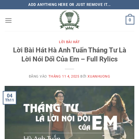
Bỏ
ADD ANYTHING HERE OR JUST REMOVE IT...
qua
nội
0
dung
LỜI BÀI HÁT
Lời Bài Hát Hà Anh Tuấn Tháng Tư Là
Lời Nói Dối Của Em – Full Rylics
ĐĂNG VÀO
THÁNG 11 4, 2025
BỞI
XUANHUONG
04
Th11