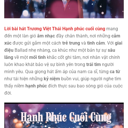
Lời bài hát Trương Việt Thái Hạnh phúc cuối cùng
mang
đến một làn gió
âm nhạc
đầy chân thành, nơi những
cảm
xúc
được gửi gắm một cách
trẻ trung
và
tình cảm
. Với
giai
điệu
Ballad nhẹ nhàng, ca khúc như một bản tự sự
sâu
lắng
về một
mối tình
khắc cốt ghi tâm, nơi nhân vật chính
luôn khao khát bảo vệ sự bình yên trong
trái tim
người
mình yêu. Qua giọng hát ấm áp của nam ca sĩ, từng
ca từ
như tái hiện những
kỷ niệm
buồn vui, giúp người nghe tìm
thấy niềm
hạnh phúc
đích thực sau bao sóng gió của cuộc
đời.