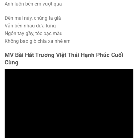
Anh luôn bên em vượt qua
Đến mai này, chúng ta già
Vẫn bên nhau dựa lưng
Ngón tay gầy, tóc bạc màu
Không bao giờ chia xa nhé em
MV Bài Hát Trương Việt Thái Hạnh Phúc Cuối
Cùng