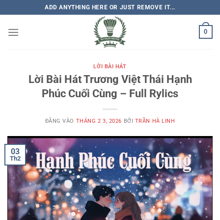
Bỏ
ADD ANYTHING HERE OR JUST REMOVE IT...
qua
nội
0
dung
LỜI BÀI HÁT
Lời Bài Hát Trương Việt Thái Hạnh
Phúc Cuối Cùng – Full Rylics
ĐĂNG VÀO
THÁNG 2 3, 2026
BỞI
TRẦN HÀ LINH
03
Th2