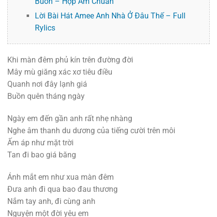
Buồn – Hợp Âm Chuẩn
Lời Bài Hát Amee Anh Nhà Ở Đâu Thế – Full
Rylics
Khi màn đêm phủ kín trên đường đời
Mây mù giăng xác xơ tiêu điều
Quanh nơi đây lạnh giá
Buồn quên tháng ngày
Ngày em đến gần anh rất nhẹ nhàng
Nghe âm thanh du dương của tiếng cười trên môi
Ấm áp như mặt trời
Tan đi bao giá băng
Ánh mắt em như xua màn đêm
Đưa anh đi qua bao đau thương
Nắm tay anh, đi cùng anh
Nguyện một đời yêu em