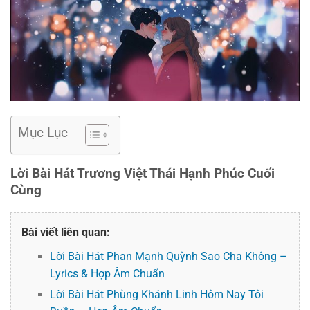
Mục Lục
Lời Bài Hát Trương Việt Thái Hạnh Phúc Cuối
Cùng
Bài viết liên quan:
Lời Bài Hát Phan Mạnh Quỳnh Sao Cha Không –
Lyrics & Hợp Âm Chuẩn
Lời Bài Hát Phùng Khánh Linh Hôm Nay Tôi