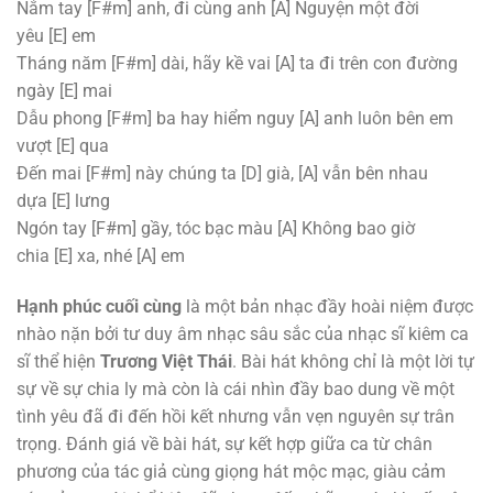
Nắm tay
[F#m]
anh, đi cùng anh
[A]
Nguyện một đời
yêu
[E]
em
Tháng năm
[F#m]
dài, hãy kề vai
[A]
ta đi trên con đường
ngày
[E]
mai
Dẫu phong
[F#m]
ba hay hiểm nguy
[A]
anh luôn bên em
vượt
[E]
qua
Đến mai
[F#m]
này chúng ta
[D]
già,
[A]
vẫn bên nhau
dựa
[E]
lưng
Ngón tay
[F#m]
gầy, tóc bạc màu
[A]
Không bao giờ
chia
[E]
xa, nhé
[A]
em
Hạnh phúc cuối cùng
là một bản nhạc đầy hoài niệm được
nhào nặn bởi tư duy âm nhạc sâu sắc của nhạc sĩ kiêm ca
sĩ thể hiện
Trương Việt Thái
. Bài hát không chỉ là một lời tự
sự về sự chia ly mà còn là cái nhìn đầy bao dung về một
tình yêu đã đi đến hồi kết nhưng vẫn vẹn nguyên sự trân
trọng. Đánh giá về bài hát, sự kết hợp giữa ca từ chân
phương của tác giả cùng giọng hát mộc mạc, giàu cảm