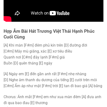
Hợp Âm Bài Hát Trương Việt Thái Hạnh Phúc
Cuối Cùng
[A]
Khi màn
[F#m]
đêm phủ kín trên
[D]
đường đời
[C#m]
Mây mù giăng, xác
[E]
xơ tiêu điều
Quanh nơi
[C#m]
đây lạnh
[F#m]
giá
Buồn
[D]
quên tháng
[E]
ngày
[A]
Ngày em
[E]
đến gần anh rất
[F#m]
nhẹ nhàng
[D]
Nghe âm thanh du dương của tiếng
[E]
cười trên môi
[C#m]
Ấm áp như mặt
[F#m]
trời
[E]
tan đi bao giá
[A]
băng
Chorus: Ánh mắt
[F#m]
em như xua màn đêm
[A]
đưa anh
đi qua bao đau
[E]
thương